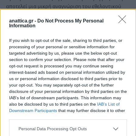
αποτελεί μια μικρή αναγνώριση του εθελοντικού
σας έργου. Ως εθελοντές κι εμείς αναγνωρίζουμε τις
anattica.gr -
Do Not Process My Personal
αμέτρητες ώρες, το δυναμισμό και την αγάπη που
Information
καταθέτετε για την ασφάλεια της περιοχής μας.
Σας ευχαριστούμε από καρδιάς!
If you wish to opt-out of the sale, sharing to third parties, or
processing of your personal or sensitive information for
targeted advertising by us, please use the below opt-out
section to confirm your selection. Please note that after your
opt-out request is processed you may continue seeing
interest-based ads based on personal information utilized by
us or personal information disclosed to third parties prior to
your opt-out. You may separately opt-out of the further
disclosure of your personal information by third parties on the
IAB’s list of downstream participants. This information may
also be disclosed by us to third parties on the
IAB’s List of
Downstream Participants
that may further disclose it to other
third parties.
Personal Data Processing Opt Outs