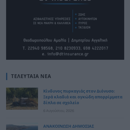
ΤΕΛΕΥΤΑΊΑ ΝΈΑ
Κίνδυνος πυρκαγιάς στον Διόνυσο:
Ξερά κλαδιά και ογκώδη απορρίμματα
δίπλα σε σχολείο
6 Αυγούστου, 2026
ΑΝΑΚΟΙΝΩΣΗ ΔΗΜΟΣΙΑΣ