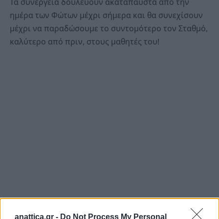
Τα συνεργεία δουλεύουν ακατάπαυστα από την
ημέρα των Φώτων μέχρι σήμερα και θα συνεχίσουν
μέχρι να παραδώσουμε το συντομότερο τον Σταθμό,
καλύτερο από πριν, στους μαθητές του!
anattica.gr -
Do Not Process My Personal