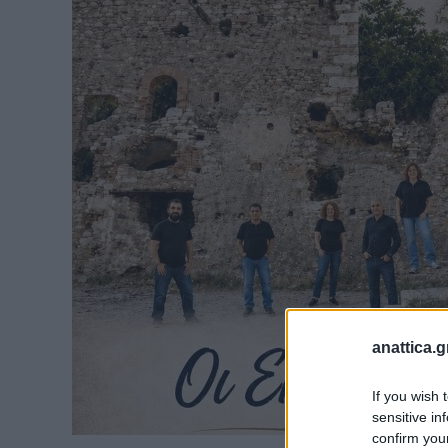
anattica.g
If you wish 
sensitive in
confirm you