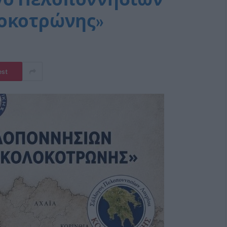
λοκοτρώνης»
est