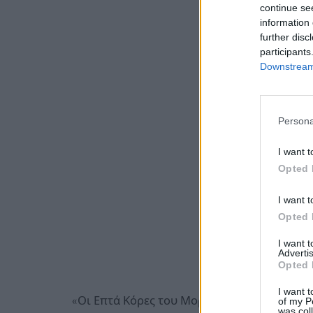
continue se
information 
further disc
participants
Downstream 
Persona
I want t
Opted 
I want t
Opted 
I want 
Advertis
Opted 
I want t
«Οι Επτά Κόρες του Μοριά» στο Θέατρο ΑΚΕ
of my P
was col