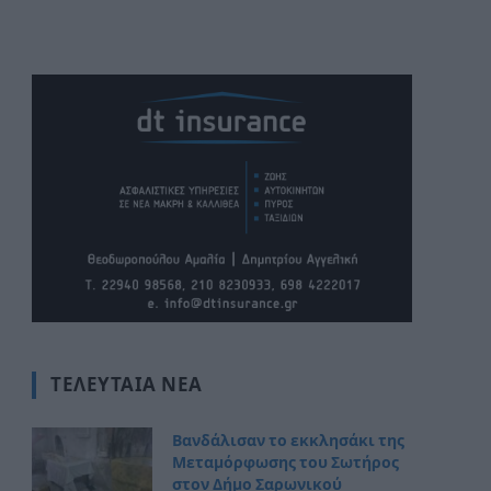
ΤΕΛΕΥΤΑΊΑ ΝΈΑ
Βανδάλισαν το εκκλησάκι της
Μεταμόρφωσης του Σωτήρος
στον Δήμο Σαρωνικού