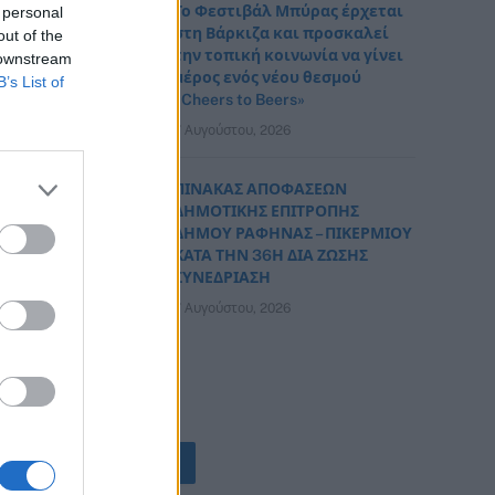
Το Φεστιβάλ Μπύρας έρχεται
 personal
στη Βάρκιζα και προσκαλεί
out of the
την τοπική κοινωνία να γίνει
 downstream
μέρος ενός νέου θεσμού
B’s List of
«Cheers to Beers»
7 Αυγούστου, 2026
ΠΙΝΑΚΑΣ ΑΠΟΦΑΣΕΩΝ
ΔΗΜΟΤΙΚΗΣ ΕΠΙΤΡΟΠΗΣ
ΔΗΜΟΥ ΡΑΦΗΝΑΣ – ΠΙΚΕΡΜΙΟΥ
ΚΑΤΑ ΤΗΝ 36Η ΔΙΑ ΖΩΣΗΣ
ΣΥΝΕΔΡΙΑΣΗ
7 Αυγούστου, 2026
ΟΛΕΣ ΟΙ ΕΙΔΗΣΕΙΣ