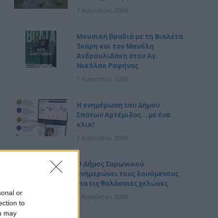
7 Αυγούστου, 2026
Μουσική βραδιά με τη Βιολέτα
Ίκαρη και τον Μανόλη
Ανδρουλιδάκη στον Αγ.
Νικόλαο Ραφήνας
7 Αυγούστου, 2026
Η ενημέρωση του Δήμου
Σπάτων Αρτέμιδος… με ένα
κλικ!
7 Αυγούστου, 2026
Ο Δήμος Σαρωνικού
ενημερώνει τους λουόμενους
για τις θαλάσσιες χελώνες
sonal or
7 Αυγούστου, 2026
ection to
ou may