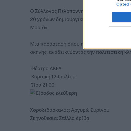
Opted 
Ο Σύλλογος Πελοποννησίων Λαυρεωτικής «
20 χρόνων δημιουργικής πορείας, παρουσιά
Μοριά».
Μια παράσταση όπου η παράδοση, ο λόγος, 
σκηνής, αναδεικνύοντας την πολιτιστική κ
Θέατρο ΑΚΕΛ
Κυριακή 12 Ιουλίου
Ώρα 21:00
Είσοδος ελεύθερη
Χοροδιδάσκαλος: Αργυρώ Συρίγου
Σκηνοθεσία: Στέλλα Δρίβα