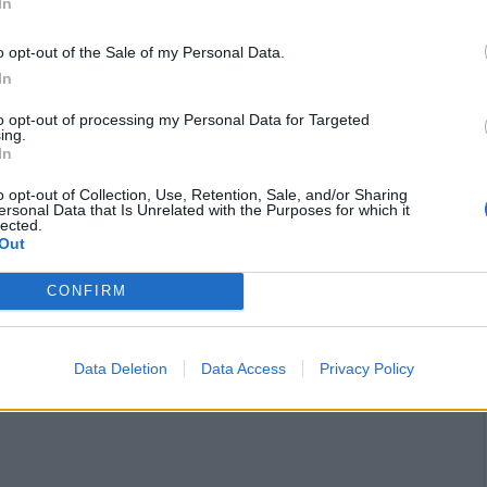
In
o opt-out of the Sale of my Personal Data.
In
ης η Αντιδήμαρχος Παιδείας του Δήμου
to opt-out of processing my Personal Data for Targeted
η οποία συνεχάρη το προσωπικό των
ing.
In
και ευχήθηκε χρόνια πολλά σε όλους τους
o opt-out of Collection, Use, Retention, Sale, and/or Sharing
ersonal Data that Is Unrelated with the Purposes for which it
lected.
Out
 θερμά όλους τους μπαμπάδες που
κών Σταθμών συμβάλλοντας στην επιτυχία
CONFIRM
τον σημαντικό τους ρόλο στην οικογένεια.
Data Deletion
Data Access
Privacy Policy