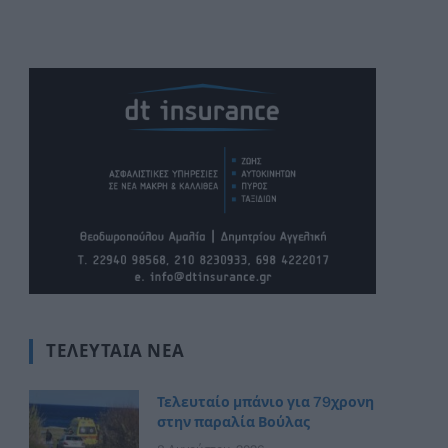
ΤΕΛΕΥΤΑΊΑ ΝΈΑ
Τελευταίο μπάνιο για 79χρονη
στην παραλία Βούλας