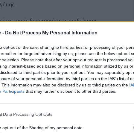
αγάπης.
ό τις κοινές δραστηριότητες παιδιών και
ί δεσμοί και να δημιουργηθούν όμορφες
r -
Do Not Process My Personal Information
 θα συνοδεύουν τα παιδιά και τους γονείς
πάδων στις δράσεις ανέδειξε τη σημασία της
to opt-out of the sale, sharing to third parties, or processing of your per
formation for targeted advertising by us, please use the below opt-out s
ν ανάπτυξη των παιδιών.
r selection. Please note that after your opt-out request is processed y
eing interest-based ads based on personal information utilized by us or
disclosed to third parties prior to your opt-out. You may separately opt-
losure of your personal information by third parties on the IAB’s list of
. This information may also be disclosed by us to third parties on the
IA
Participants
that may further disclose it to other third parties.
l Data Processing Opt Outs
o opt-out of the Sharing of my personal data.