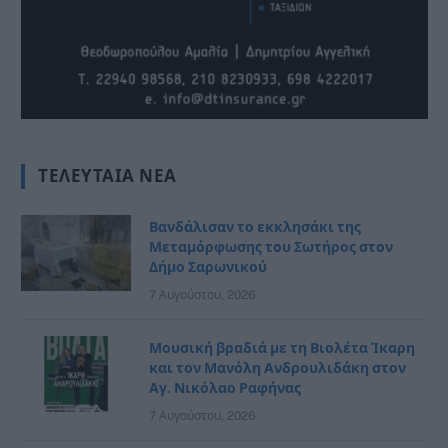
ΤΕΛΕΥΤΑΊΑ ΝΈΑ
Βανδάλισαν το εκκλησάκι της
Μεταμόρφωσης του Σωτήρος στον
Δήμο Σαρωνικού
7 Αυγούστου, 2026
Μουσική βραδιά με τη Βιολέτα Ίκαρη
και τον Μανόλη Ανδρουλιδάκη στον
Αγ. Νικόλαο Ραφήνας
7 Αυγούστου, 2026