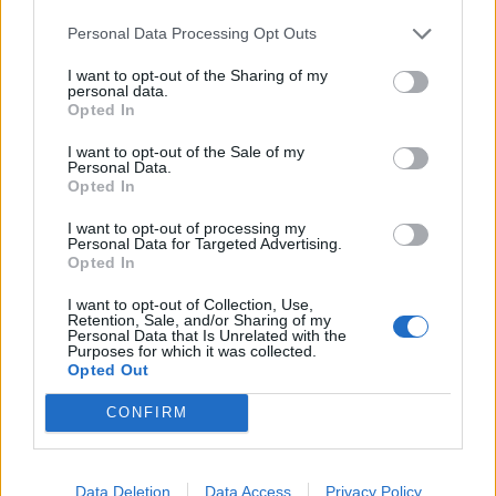
Η εκδήλωση εντάσσεται στο πλαίσιο δράσεων που
Personal Data Processing Opt Outs
προάγουν τον δημόσιο διάλογο γύρω από την
κοινωνική συνοχή, τη συνεργασία και τις σύγχρονες
I want to opt-out of the Sharing of my
personal data.
προσεγγίσεις της κοινωνικής κυκλικής οικονομίας.
Opted In
I want to opt-out of the Sale of my
Μετά το πέρας της ομιλίας και της
Personal Data.
βιβλιοπαρουσίασης, θα ακολουθήσει ξενάγηση και
Opted In
γευσιγνωσία στο οινοποιείο του Βασίλη
I want to opt-out of processing my
Παναγιώτου.
Personal Data for Targeted Advertising.
Opted In
https://www.markopoulo.gr/…/omilia-me-thema-o…/
I want to opt-out of Collection, Use,
Retention, Sale, and/or Sharing of my
Personal Data that Is Unrelated with the
Purposes for which it was collected.
Opted Out
CONFIRM
Data Deletion
Data Access
Privacy Policy