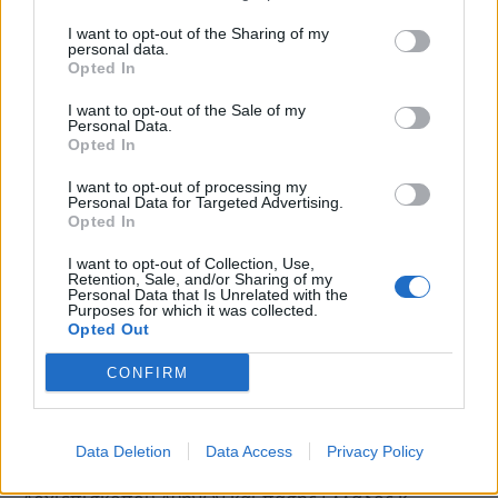
I want to opt-out of the Sharing of my
personal data.
«Περισσότερα λόγια για τον Φώτη Κόντογλου δεν
Opted In
χρειάζονται. Η ιστορία αυτής της πόλης είναι
I want to opt-out of the Sale of my
συνυφασμένη μαζί του» σχολίασε ο Δήμαρχος
Personal Data.
Παιανίας Ισίδωρος Μάδης στον σύντομο χαιρετισμό
Opted In
του ενώ ο αρμόδιος αντιδήμαρχος Θανάσης
I want to opt-out of processing my
Μιχαλόπουλος σημείωσε πως «60 χρόνια μετά το
Personal Data for Targeted Advertising.
Opted In
ταξίδι του Φώτη αναβιώνει στην κεντρική πλατεία
της Παιανίας, έμπροσθεν του Καθεδρικού Ναού
I want to opt-out of Collection, Use,
Retention, Sale, and/or Sharing of my
Ζωοδόχου Πηγής που αγιογράφησε και
Personal Data that Is Unrelated with the
Purposes for which it was collected.
φιλοτέχνησε».
Opted Out
CONFIRM
Στο τέλος της συναυλίας, σε κλίμα συγκίνησης και
τιμής, ο Γ. Δεμελής προσέφερε στον Δήμαρχο
Παιανίας και στον Αντιδήμαρχο Πολιτισμού δύο
Data Deletion
Data Access
Privacy Policy
σημαντικά βιβλία του Μακαριωτάτου