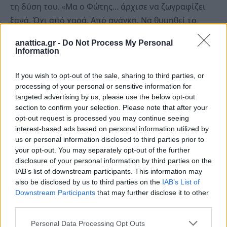
τη δύση του. «Μα ο Φώτης… άρχισε να ζωγραφίζει
ξανά. Όχι από χαρά. Από ανάγκη. Να θυμηθεί το
σπίτι του. Να μη χαθεί η μνήμη». Μέχρι το τέλος:
anattica.gr -
Do Not Process My Personal
«Και έτσι, μέσα από τα μάτια και τις ψυχές αυτών
Information
που αγάπησε, ο Φώτης Κόντογλου ζει ακόμα. Στα
χρώματα που άγγιξε, στις εικόνες που δημιούργησε,
If you wish to opt-out of the sale, sharing to third parties, or
processing of your personal or sensitive information for
στα λόγια που άφησε σαν σπόρο μέσα μας. Μια
targeted advertising by us, please use the below opt-out
φλόγα που δεν έσβησε ποτέ» θυμίζοντας πως «η ζωή
section to confirm your selection. Please note that after your
είναι ένα όραμα. Αν δεν τη δεις έτσι, τη χάνεις».
opt-out request is processed you may continue seeing
interest-based ads based on personal information utilized by
us or personal information disclosed to third parties prior to
Ενδιάμεσα οι Γιάννης Διονυσίου και Σοφία Μάνου
your opt-out. You may separately opt-out of the further
ταξίδεψαν το κοινό με 30 προσεκτικά επιλεγμένα
disclosure of your personal information by third parties on the
τραγούδια που μιλούν στην ψυχή όλων των
IAB’s list of downstream participants. This information may
also be disclosed by us to third parties on the
IAB’s List of
Ελλήνων. Γιορτή ζεϊμπέκηδων, Τσάμικος, Δέκα
Downstream Participants
that may further disclose it to other
παλικάρια, Τζαμάικα, Βενετιά, Όμορφη πόλη, Δόξα
third parties.
τω Θεώ, Ελευσίνα, Τι να φταίει, Δραπετσώνα και για
Personal Data Processing Opt Outs
το τέλος, Μη μου θυμώνεις μάτια μου.