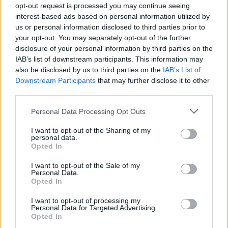
opt-out request is processed you may continue seeing
οδηγήθηκε στο Αστυνομικό Τμήμα της περιοχής
interest-based ads based on personal information utilized by
όπου
σχηματίστηκε δικογραφία εις βάρος του για
us or personal information disclosed to third parties prior to
κλοπή και απείθεια
.
your opt-out. You may separately opt-out of the further
disclosure of your personal information by third parties on the
IAB’s list of downstream participants. This information may
ethnos.gr
also be disclosed by us to third parties on the
IAB’s List of
Downstream Participants
that may further disclose it to other
third parties.
Personal Data Processing Opt Outs
I want to opt-out of the Sharing of my
personal data.
Opted In
I want to opt-out of the Sale of my
Personal Data.
Opted In
I want to opt-out of processing my
Personal Data for Targeted Advertising.
Opted In