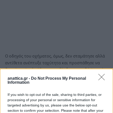
Ο οδηγός του οχήματος, όμως, δεν σταμάτησε αλλά
αντίθετα ανέπτυξε ταχύτητα και προσπάθησε να
διαφύγει. Ακολούθησε καταδίωξη στην οδό Αφανών
Ηρώων, όπου ο 27χρονος παράτησε το όχημα
anattica.gr -
Do Not Process My Personal
Information
και
προσπάθησε να διαφύγει πεζός
.
If you wish to opt-out of the sale, sharing to third parties, or
Οι αστυνομικοί κατάφεραν να τον ακινητοποιήσουν
processing of your personal or sensitive information for
και να τον συλλάβουν στη συμβολή των
targeted advertising by us, please use the below opt-out
οδών
Ασκληπιού και Σμύρνης
. Ο 27χρονος
section to confirm your selection. Please note that after your