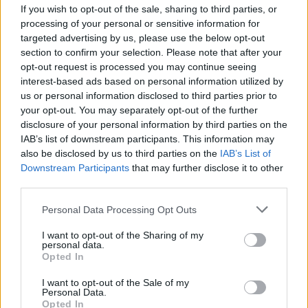
Αντιπεριφερειάρχη Πολιτικής Προστασίας, κ.
If you wish to opt-out of the sale, sharing to third parties, or
Πολυχρόνη Μπαϊραχτάρη, της τέως
processing of your personal or sensitive information for
Αντιπεριφερειάρχη κας Βίκυς Καβαλλάρη και του
targeted advertising by us, please use the below opt-out
section to confirm your selection. Please note that after your
ζεύγους Μαρτίνου που συνέβαλε οικονομικά στην
opt-out request is processed you may continue seeing
ανέγερση του Ναού.
interest-based ads based on personal information utilized by
us or personal information disclosed to third parties prior to
your opt-out. You may separately opt-out of the further
disclosure of your personal information by third parties on the
IAB’s list of downstream participants. This information may
also be disclosed by us to third parties on the
IAB’s List of
Downstream Participants
that may further disclose it to other
third parties.
Personal Data Processing Opt Outs
I want to opt-out of the Sharing of my
personal data.
Opted In
I want to opt-out of the Sale of my
Personal Data.
Opted In