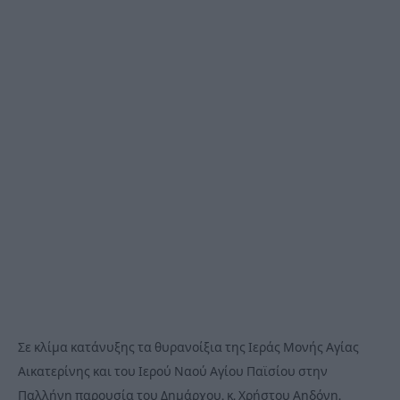
Σε κλίμα κατάνυξης τα θυρανοίξια της Ιεράς Μονής Αγίας
Αικατερίνης και του Ιερού Ναού Αγίου Παϊσίου στην
Παλλήνη παρουσία του Δημάρχου, κ. Χρήστου Αηδόνη.