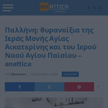
Facebook
X
Inst
(Twitter)
Παλλήνη: θυρανοίξια της
Ιεράς Μονής Αγίας
Αικατερίνης και του Ιερού
Ναού Αγίου Παϊσίου –
anattica
Από
Newsroom
12 Ιανουαρίου, 2026
ΠΑΛΛΗΝΗ