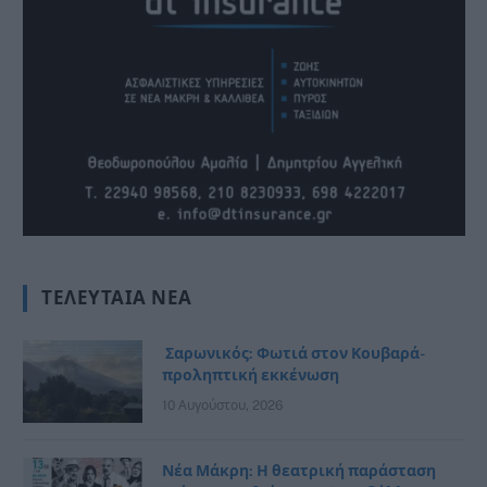
ΤΕΛΕΥΤΑΊΑ ΝΈΑ
Σαρωνικός: Φωτιά στον Κουβαρά-
προληπτική εκκένωση
10 Αυγούστου, 2026
Νέα Μάκρη: Η θεατρική παράσταση