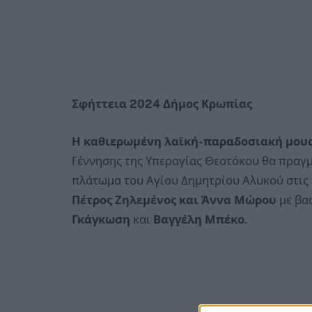
Σφήττεια 2024 Δήμος Κρωπίας
Η καθιερωμένη λαϊκή-παραδοσιακή μου
Γέννησης της Υπεραγίας Θεοτόκου θα πραγμ
πλάτωμα του Αγίου Δημητρίου Αλυκού στις 
Πέτρος Ζηλεμένος και Άννα Μώρου
με βα
Γκάγκωση
και
Βαγγέλη Μπέκο
.