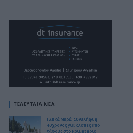
ΤΕΛΕΥΤΑΊΑ ΝΈΑ
Γλυκά Νερά: Συνελήφθη
40χρονος για κλοπές από
τάφους στο κοιμητήριο