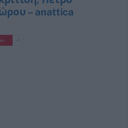
ρου – anattica
est