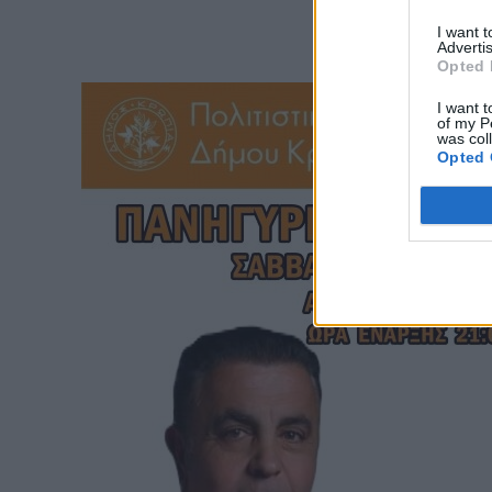
I want 
Advertis
Opted 
I want t
of my P
was col
Opted 