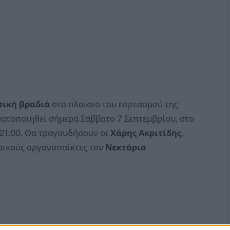
σική βραδιά
στο πλαίσιο του εορτασμού της
ατοποιηθεί σήμερα Σάββατο 7 Σεπτεμβρίου, στο
21:00. Θα τραγουδήσουν οι
Χάρης Ακριτίδης,
σικούς οργανοπαίκτες τον
Νεκτάριο