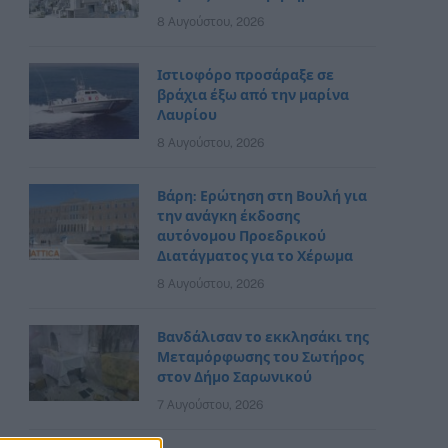
8 Αυγούστου, 2026
Ιστιοφόρο προσάραξε σε
βράχια έξω από την μαρίνα
Λαυρίου
8 Αυγούστου, 2026
Βάρη: Ερώτηση στη Βουλή για
την ανάγκη έκδοσης
αυτόνομου Προεδρικού
Διατάγματος για το Χέρωμα
8 Αυγούστου, 2026
Βανδάλισαν το εκκλησάκι της
Μεταμόρφωσης του Σωτήρος
στον Δήμο Σαρωνικού
7 Αυγούστου, 2026