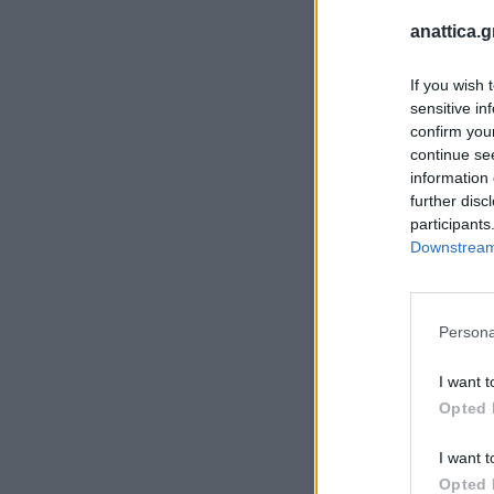
anattica.g
If you wish 
sensitive in
confirm you
continue se
information 
further disc
participants
Downstream 
Persona
I want t
Opted 
I want t
Opted 