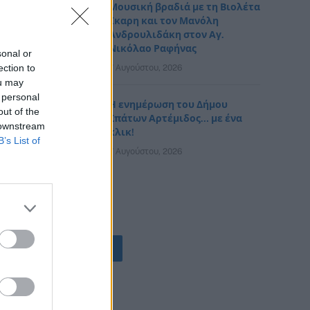
Μουσική βραδιά με τη Βιολέτα
Ίκαρη και τον Μανόλη
Ανδρουλιδάκη στον Αγ.
Νικόλαο Ραφήνας
sonal or
ection to
7 Αυγούστου, 2026
ou may
 personal
Η ενημέρωση του Δήμου
out of the
Σπάτων Αρτέμιδος… με ένα
 downstream
κλικ!
B’s List of
7 Αυγούστου, 2026
ΟΛΕΣ ΟΙ ΕΙΔΗΣΕΙΣ