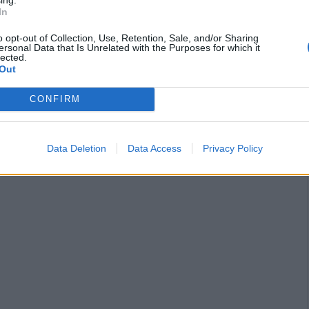
In
o opt-out of Collection, Use, Retention, Sale, and/or Sharing
ersonal Data that Is Unrelated with the Purposes for which it
lected.
Out
CONFIRM
Data Deletion
Data Access
Privacy Policy