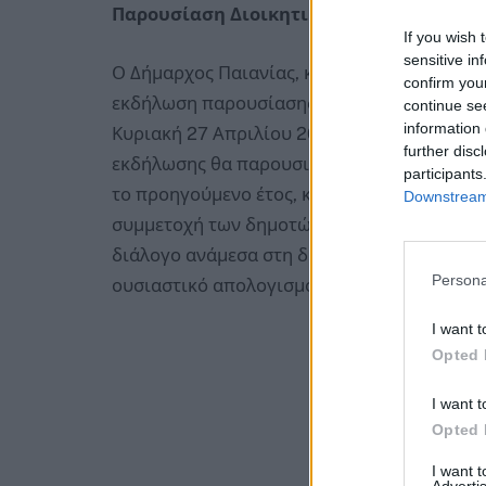
Παρουσίαση Διοικητικού Απολογισμού Δ
If you wish 
sensitive in
Ο Δήμαρχος Παιανίας, κ. Ισίδωρος Μάδης, 
confirm you
εκδήλωση παρουσίασης του Διοικητικού Απ
continue se
information 
Κυριακή 27 Απριλίου 2025 και ώρα 18.00, σ
further disc
εκδήλωσης θα παρουσιαστούν τα έργα, οι δ
participants
το προηγούμενο έτος, καθώς και οι νέες προ
Downstream 
συμμετοχή των δημοτών είναι ιδιαίτερα σημ
διάλογο ανάμεσα στη διοίκηση και την τοπι
Persona
ουσιαστικό απολογισμό και έναν γόνιμο διά
I want t
Opted 
I want t
Opted 
I want 
Advertis