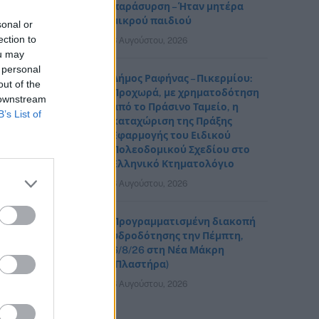
παράσυρση – Ήταν μητέρα
μικρού παιδιού
sonal or
ection to
6 Αυγούστου, 2026
ou may
 personal
Δήμος Ραφήνας – Πικερμίου:
out of the
Προχωρά, με χρηματοδότηση
 downstream
από το Πράσινο Ταμείο, η
B’s List of
καταχώριση της Πράξης
Εφαρμογής του Ειδικού
Πολεοδομικού Σχεδίου στο
Ελληνικό Κτηματολόγιο
6 Αυγούστου, 2026
Προγραμματισμένη διακοπή
υδροδότησης την Πέμπτη,
6/8/26 στη Νέα Μάκρη
(Πλαστήρα)
6 Αυγούστου, 2026