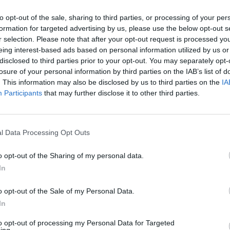
ήμου Παιανίας στο Μουσείο Βορρέ
to opt-out of the sale, sharing to third parties, or processing of your per
formation for targeted advertising by us, please use the below opt-out s
και η διοίκηση του Δήμου σας προσκαλούν στην
r selection. Please note that after your opt-out request is processed y
ολογισμού για την περίοδο 2024-2025, την
eing interest-based ads based on personal information utilized by us or
disclosed to third parties prior to your opt-out. You may separately opt-
το Μουσείο Βορρέ. Κατά τη διάρκεια της
losure of your personal information by third parties on the IAB’s list of
ράσεις και οι πρωτοβουλίες που υλοποιήθηκαν
. This information may also be disclosed by us to third parties on the
IA
τεραιότητες και στόχοι για το μέλλον. Η
Participants
that may further disclose it to other third parties.
αντική, καθώς ενισχύει τη διαφάνεια και τον
κή κοινωνία. Σας περιμένουμε όλους για έναν
l Data Processing Opt Outs
λογο.
o opt-out of the Sharing of my personal data.
In
o opt-out of the Sale of my Personal Data.
In
to opt-out of processing my Personal Data for Targeted
ing.