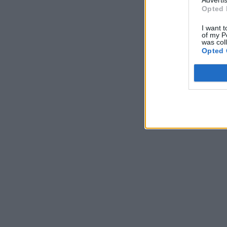
Opted 
I want t
of my P
was col
Opted 