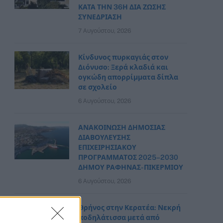
ΚΑΤΑ ΤΗΝ 36Η ΔΙΑ ΖΩΣΗΣ
ΣΥΝΕΔΡΙΑΣΗ
7 Αυγούστου, 2026
Κίνδυνος πυρκαγιάς στον
Διόνυσο: Ξερά κλαδιά και
ογκώδη απορρίμματα δίπλα
σε σχολείο
6 Αυγούστου, 2026
ΑΝΑΚΟΙΝΩΣΗ ΔΗΜΟΣΙΑΣ
ΔΙΑΒΟΥΛΕΥΣΗΣ
ΕΠΙΧΕΙΡΗΣΙΑΚΟΥ
ΠΡΟΓΡΑΜΜΑΤΟΣ 2025–2030
ΔΗΜΟΥ ΡΑΦΗΝΑΣ- ΠΙΚΕΡΜΙΟΥ
6 Αυγούστου, 2026
Θρήνος στην Κερατέα: Νεκρή
ποδηλάτισσα μετά από