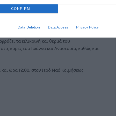
CONFIRM
αι «έφυγε» τα ξημερώματα της Κυριακής 4
του αποτελούν παρακαταθήκη για τον τόπο και
Data Deletion
Data Access
Privacy Policy
ράζει τα ειλικρινή και θερμά του
στις κόρες του Ιωάννα και Αναστασία, καθώς και
α και ώρα 12:00, στον Ιερό Ναό Κοιμήσεως