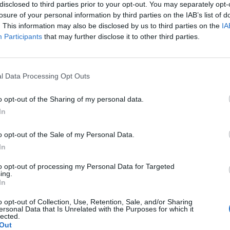
disclosed to third parties prior to your opt-out. You may separately opt-
losure of your personal information by third parties on the IAB’s list of
. This information may also be disclosed by us to third parties on the
IA
Participants
that may further disclose it to other third parties.
ς Ωρωπού αποχαιρετούν με βαθιά θλίψη και
l Data Processing Opt Outs
άνθρωπο που συνέδεσε τη ζωή του με την
τόπο.
o opt-out of the Sharing of my personal data.
In
 από το 2002 έως το 2010, αφήνοντας το δικό
o opt-out of the Sale of my Personal Data.
θος και αίσθημα ευθύνης. Παράλληλα, ως
In
ωση την εκπαίδευση και τη μετάδοση της
to opt-out of processing my Personal Data for Targeted
ing.
In
ρος του Εξωραϊστικού Συλλόγου Αφιδνών,
o opt-out of Collection, Use, Retention, Sale, and/or Sharing
ersonal Data that Is Unrelated with the Purposes for which it
ημερινότητας και στην ενίσχυση της κοινωνικής
lected.
Out