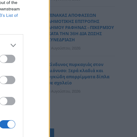
out of the
 downstream
B’s List of
ΠΙΝΑΚΑΣ ΑΠΟΦΑΣΕΩΝ
ΔΗΜΟΤΙΚΗΣ ΕΠΙΤΡΟΠΗΣ
ΔΗΜΟΥ ΡΑΦΗΝΑΣ – ΠΙΚΕΡΜΙΟΥ
ΚΑΤΑ ΤΗΝ 36Η ΔΙΑ ΖΩΣΗΣ
ΣΥΝΕΔΡΙΑΣΗ
7 Αυγούστου, 2026
Κίνδυνος πυρκαγιάς στον
Διόνυσο: Ξερά κλαδιά και
ογκώδη απορρίμματα δίπλα
σε σχολείο
6 Αυγούστου, 2026
ΟΛΕΣ ΟΙ ΕΙΔΗΣΕΙΣ