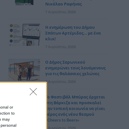
Νικόλαο Ραφήνας
7 Αυγούστου, 2026
Η ενημέρωση του Δήμου
Σπάτων Αρτέμιδος… με ένα
κλικ!
7 Αυγούστου, 2026
Ο Δήμος Σαρωνικού
ενημερώνει τους λουόμενους
για τις θαλάσσιες χελώνες
7 Αυγούστου, 2026
Το Φεστιβάλ Μπύρας έρχεται
στη Βάρκιζα και προσκαλεί
sonal or
την τοπική κοινωνία να γίνει
ection to
μέρος ενός νέου θεσμού
ou may
«Cheers to Beers»
 personal
7 Αυγούστου, 2026