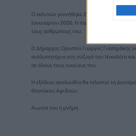
Ο εκλιπών γεννήθηκε 23 Ιανουαρίου 1943 κ
Ιανουαρίου 2026. Η παρουσία και η δράση 
τους ανθρώπους του.
Ο Δήμαρχος Ωρωπού Γιώργος Γιασημάκης εκφ
συλλυπητήρια στη σύζυγό του Νικολέτα και 
σε όλους τους οικείους του.
Η εξόδιος ακολουθία θα τελεστεί τη Δευτέρ
Θεοτόκου Αφιδνών.
Αιωνία του η μνήμη.