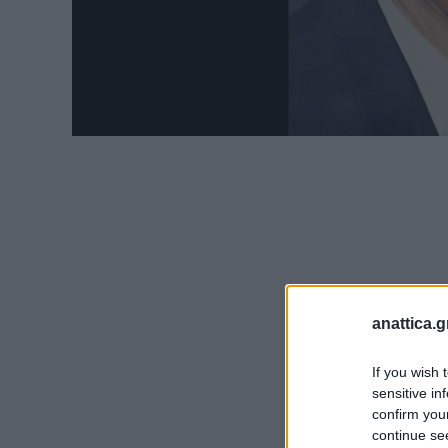
anattica.g
If you wish 
sensitive in
confirm you
continue se