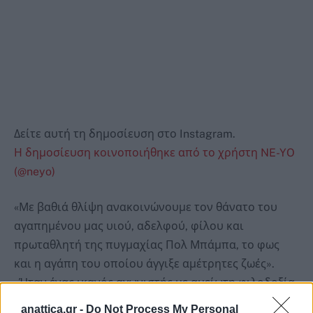
Δείτε αυτή τη δημοσίευση στο Instagram.
Η δημοσίευση κοινοποιήθηκε από το χρήστη NE-YO
(@neyo)
«Με βαθιά θλίψη ανακοινώνουμε τον θάνατο του
αγαπημένου μας υιού, αδελφού, φίλου και
πρωταθλητή της πυγμαχίας Πολ Μπάμπα, το φως
και η αγάπη του οποίου άγγιξε αμέτρητες ζωές».
«Ήταν ένας ικανός αγωνιστής με αμείωτη φιλοδοξία
να επιτύχει το μεγαλείο. Αλλά περισσότερο από
anattica.gr -
Do Not Process My Personal