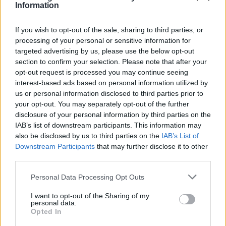
οτιδήποτε άλλο, ήταν ένας μεγάλος άνθρωπος, που
Information
ενέπνευσε πολλούς άλλους με τη μοναδική του
If you wish to opt-out of the sale, sharing to third parties, or
ορμή και αποφασιστικότητα. Αισθανόμαστε
processing of your personal or sensitive information for
συντετριμμένοι από την απώλεια και παρακαλούμε
targeted advertising by us, please use the below opt-out
για ιδιωτικότητα και κατανόηση κατά τη διάρκεια
section to confirm your selection. Please note that after your
opt-out request is processed you may continue seeing
αυτής της δύσκολης περιόδου, καθώς
interest-based ads based on personal information utilized by
διαχειριζόμαστε συλλογικά τη θλίψη»,
us or personal information disclosed to third parties prior to
επισημαίνεται στην ανακοίνωση.
your opt-out. You may separately opt-out of the further
disclosure of your personal information by third parties on the
IAB’s list of downstream participants. This information may
Για την ώρα, οι συνθήκες του θανάτου του πυγμάχου
also be disclosed by us to third parties on the
IAB’s List of
είναι ασαφείς. Σημειώνεται ότι ο Μπάμπα κέρδισε
Downstream Participants
that may further disclose it to other
και τους δεκατέσσερις αγώνες που έδωσε εφέτος με
third parties.
νοκ άουτ, σπάζοντας το ρεκόρ του Μάικ Τάισον.
Personal Data Processing Opt Outs
Στο σύνολο, κατέγραψε 19 νίκες σε 22 αγώνες κατά
I want to opt-out of the Sharing of my
personal data.
τη διάρκεια της καριέρας του, κερδίζοντας 18 από
Opted In
αυτούς με νοκ άουτ.