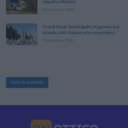
παραλία Βούλας
8 Αυγούστου, 2026
Γλυκά Νερά: Συνελήφθη 40χρονος για
κλοπές από τάφους στο κοιμητήριο
8 Αυγούστου, 2026
ΟΛΕΣ ΟΙ ΕΙΔΗΣΕΙΣ