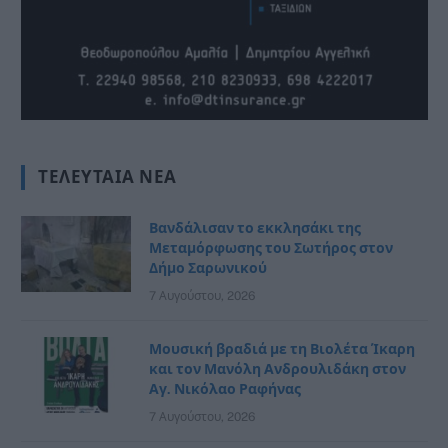
ΤΕΛΕΥΤΑΊΑ ΝΈΑ
Βανδάλισαν το εκκλησάκι της
Μεταμόρφωσης του Σωτήρος στον
Δήμο Σαρωνικού
7 Αυγούστου, 2026
Μουσική βραδιά με τη Βιολέτα Ίκαρη
και τον Μανόλη Ανδρουλιδάκη στον
Αγ. Νικόλαο Ραφήνας
7 Αυγούστου, 2026