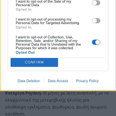
I want to opt-out of the Sale of my
τη δολοφονία της Δώρας Συροπούλου, τη
Personal Data.
Opted In
δολοφονία της Γαρυφαλλιάς Γιούργα, εμπρησμό
δάσους, παράνομη κατακράτηση, αντιποίηση αρχής,
I want to opt-out of processing my
Personal Data for Targeted Advertising.
καθύβριση Θρησκεύματος, αρπαγή ανηλίκου,
Opted In
σύσταση και συμμορία, απλή συνέργεια στο βιασμό
I want to opt-out of Collection, Use,
της Γιούργα.
Retention, Sale, and/or Sharing of my
Personal Data that Is Unrelated with the
Purposes for which it was collected.
Δήμητρα Μαργέτη:
18 έτη και 4 μήνες, με το
Opted Out
ελαφρυντικό της μετεφηβικής ηλικίας (με
CONFIRM
πλειοψηφία των τεσσάρων ενόρκων), για απλή
συνέργεια στις δολοφονίες των Συροπούλου και
Γιούργα, αρπαγή ανηλίκου.
Data Deletion
Data Access
Privacy Policy
Κατερίνα Ρηγάκη:
16 μήνες με 3ετή αναστολή, με το
ελαφρυντικό της μετεφηβικής ηλικίας για
υπόθαλψη εγκληματία, ψευδορκία, ψευδή ανωμοτί
κατάθεση.