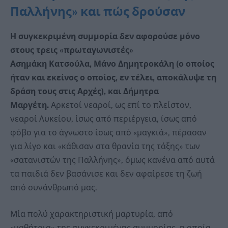
Παλλήνης» και πώς δρούσαν
Η συγκεκριμένη συμμορία δεν αφορούσε μόνο
στους τρεις «πρωταγωνιστές»
Ασημάκη Κατσούλα, Μάνο Δημητροκάλη (ο οποίος
ήταν και εκείνος ο οποίος, εν τέλει, αποκάλυψε τη
δράση τους στις Αρχές), και Δήμητρα
Μαργέτη.
Αρκετοί νεαροί, ως επί το πλείστον,
νεαροί Λυκείου, ίσως από περιέργεια, ίσως από
φόβο για το άγνωστο ίσως από «μαγκιά», πέρασαν
για λίγο και «κάθισαν στα θρανία της τάξης» των
«σατανιστών της Παλλήνης», όμως κανένα από αυτά
τα παιδιά δεν βασάνισε και δεν αφαίρεσε τη ζωή
από συνάνθρωπό μας.
Μία πολύ χαρακτηριστική μαρτυρία, από
«μαθήτρια» της συγκεκριμένης συμμορίας, η οποία