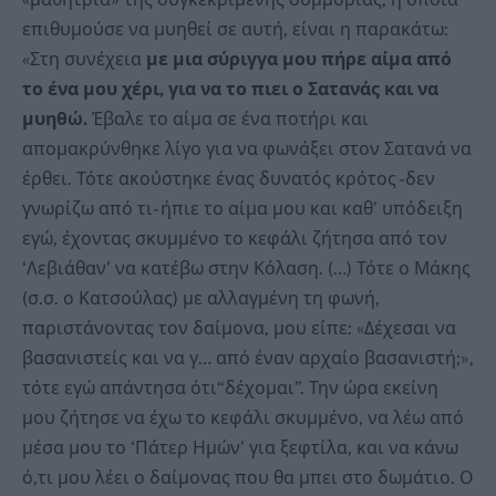
επιθυμούσε να μυηθεί σε αυτή, είναι η παρακάτω:
«Στη συνέχεια
με μια σύριγγα μου πήρε αίμα από
το ένα μου χέρι, για να το πιει ο Σατανάς και να
μυηθώ.
Έβαλε το αίμα σε ένα ποτήρι και
απομακρύνθηκε λίγο για να φωνάξει στον Σατανά να
έρθει. Τότε ακούστηκε ένας δυνατός κρότος -δεν
γνωρίζω από τι- ήπιε το αίμα μου και καθ’ υπόδειξη
εγώ, έχοντας σκυμμένο το κεφάλι ζήτησα από τον
‘Λεβιάθαν’ να κατέβω στην Κόλαση. (…) Τότε ο Μάκης
(σ.σ. ο Κατσούλας) με αλλαγμένη τη φωνή,
παριστάνοντας τον δαίμονα, μου είπε: «Δέχεσαι να
βασανιστείς και να γ… από έναν αρχαίο βασανιστή;»,
τότε εγώ απάντησα ότι“δέχομαι”. Την ώρα εκείνη
μου ζήτησε να έχω το κεφάλι σκυμμένο, να λέω από
μέσα μου το ‘Πάτερ Ημών’ για ξεφτίλα, και να κάνω
ό,τι μου λέει ο δαίμονας που θα μπει στο δωμάτιο. Ο