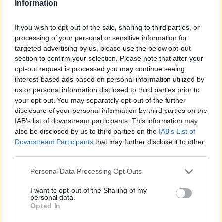
Information
Κατσούλα και Δημητροκάλλη. Η Μαργέτη
καταδικάζεται σε κάθειρξη 17 ετών (για απλή
If you wish to opt-out of the sale, sharing to third parties, or
συνέργεια σε δύο φόνους) / Φωτογραφία eurokinissi
processing of your personal or sensitive information for
targeted advertising by us, please use the below opt-out
Αναλυτικά η ετυμηγορία του
section to confirm your selection. Please note that after your
opt-out request is processed you may continue seeing
Κακουργιοδικείου:
interest-based ads based on personal information utilized by
us or personal information disclosed to third parties prior to
Ασημάκης Κατσούλας:
Δις ισόβια και κάθειρξη 20
your opt-out. You may separately opt-out of the further
ετών και ενός μηνός, χωρίς κανένα ελαφρυντικό για
disclosure of your personal information by third parties on the
IAB’s list of downstream participants. This information may
τη δολοφονία της Δώρας Συροπούλου, τη
also be disclosed by us to third parties on the
IAB’s List of
δολοφονία της Γαρυφαλλιάς Γιούργα, εμπρησμό
Downstream Participants
that may further disclose it to other
δάσους, παράνομη κατακράτηση, αντιποίηση αρχής,
third parties.
καθύβριση Θρησκεύματος, αρπαγή ανηλίκου,
Personal Data Processing Opt Outs
σύσταση και συμμορία, βιασμό (Γιούργα).
I want to opt-out of the Sharing of my
personal data.
Μάνος Δημητροκάλης:
Δις ισόβια και κάθειρξη 15
Opted In
ετών και ενός μηνός, χωρίς κανένα ελαφρυντικό για