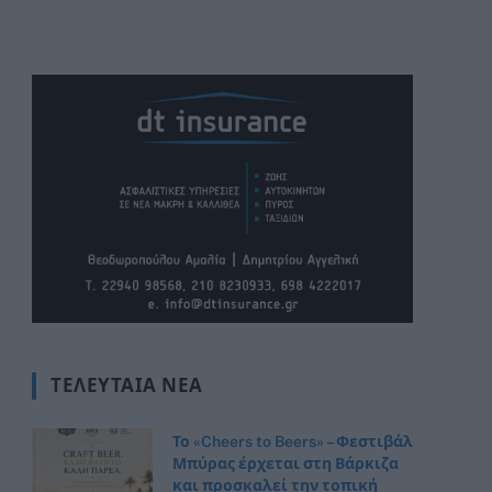
ΤΕΛΕΥΤΑΊΑ ΝΈΑ
Το «Cheers to Beers» – Φεστιβάλ
Μπύρας έρχεται στη Βάρκιζα
και προσκαλεί την τοπική