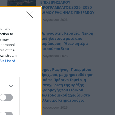
ΕΠΙΧΕΙΡΗΣΙΑΚΟΥ
ΠΡΟΓΡΑΜΜΑΤΟΣ 2025–2030
ΔΗΜΟΥ ΡΑΦΗΝΑΣ- ΠΙΚΕΡΜΙΟΥ
6 Αυγούστου, 2026
sonal or
Θρήνος στην Κερατέα: Νεκρή
ection to
ποδηλάτισσα μετά από
ou may
παράσυρση – Ήταν μητέρα
 personal
μικρού παιδιού
out of the
 downstream
6 Αυγούστου, 2026
B’s List of
Δήμος Ραφήνας – Πικερμίου:
Προχωρά, με χρηματοδότηση
από το Πράσινο Ταμείο, η
καταχώριση της Πράξης
Εφαρμογής του Ειδικού
Πολεοδομικού Σχεδίου στο
Ελληνικό Κτηματολόγιο
6 Αυγούστου, 2026