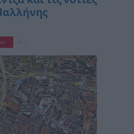
 Παλλήνης
est