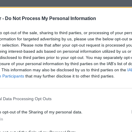
r -
Do Not Process My Personal Information
to opt-out of the sale, sharing to third parties, or processing of your per
formation for targeted advertising by us, please use the below opt-out s
r selection. Please note that after your opt-out request is processed y
eing interest-based ads based on personal information utilized by us or
disclosed to third parties prior to your opt-out. You may separately opt-
losure of your personal information by third parties on the IAB’s list of
. This information may also be disclosed by us to third parties on the
IA
 τον Περιφερειάρχη Νίκο Χαρδαλιά η διακήρυξη
Participants
that may further disclose it to other third parties.
ς νότιες περιοχές του Δήμου Παλλήνης –
l Data Processing Opt Outs
ση ενός σημαντικού έργου υποδομής για τον
o opt-out of the Sharing of my personal data.
κρίθηκε από την Περιφέρεια Αττικής και τον
In
 του υποέργου που αφορά την κατασκευή του
εριοχές νότια της Περιφερειακής Λεωφόρου