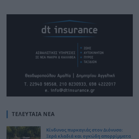
ΤΕΛΕΥΤΑΊΑ ΝΈΑ
Κίνδυνος πυρκαγιάς στον Διόνυσο:
Ξερά κλαδιά και ογκώδη απορρίμματα