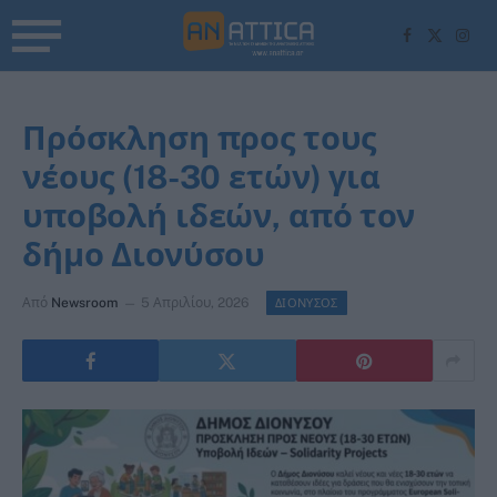
Facebook
X
Inst
(Twitter)
Πρόσκληση προς τους
νέους (18-30 ετών) για
υποβολή ιδεών, από τον
δήμο Διονύσου
Από
Newsroom
5 Απριλίου, 2026
ΔΙΟΝΥΣΟΣ