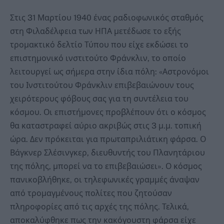
Στις 31 Μαρτίου 1940 ένας ραδιοφωνικός σταθμός
στη Φιλαδέλφεια των ΗΠΑ μετέδωσε το εξής
τρομακτικό δελτίο Τύπου που είχε εκδώσει το
επιστημονικό ινστιτούτο Φράνκλιν, το οποίο
λειτουργεί ως σήμερα στην ίδια πόλη: «Αστρονόμοι
του Ινστιτούτου Φράνκλιν επιβεβαιώνουν τους
χειρότερους φόβους σας για τη συντέλεια του
κόσμου. Οι επιστήμονες προβλέπουν ότι ο κόσμος
θα καταστραφεί αύριο ακριβώς στις 3 μ.μ. τοπική
ώρα. Δεν πρόκειται για πρωταπριλιάτικη φάρσα. Ο
Βάγκνερ Σλέσινγκερ, διευθυντής του Πλανητάριου
της πόλης, μπορεί να το επιβεβαιώσει». Ο κόσμος
πανικοβλήθηκε, οι τηλεφωνικές γραμμές άναψαν
από τρομαγμένους πολίτες που ζητούσαν
πληροφορίες από τις αρχές της πόλης. Τελικά,
αποκαλύφθηκε πως την κακόγουστη φάρσα είχε