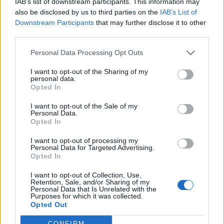
IAB’s list of downstream participants. This information may
να περιμένει νεότερες επιστημονικές ανακοινώσεις.
also be disclosed by us to third parties on the
IAB’s List of
Downstream Participants
that may further disclose it to other
Φυσικά, τον «επιστήμονα» υποδυόταν κάποιος
third parties.
κωμικός.
Personal Data Processing Opt Outs
Παγόβουνο καλοκαιριάτικα
I want to opt-out of the Sharing of my
personal data.
Opted In
Την Πρωταπριλιά του 1978 έκπληκτοι οι κάτοικοι
του Σίδνεϊ είδαν ένα ρυμουλκό να μπαίνει στο
I want to opt-out of the Sale of my
Personal Data.
λιμάνι, τραβώντας πίσω του ένα παγόβουνο. Η
Opted In
έκπληξή τους ήταν δικαιολογημένη, αφού στην
I want to opt-out of processing my
Αυστραλία ήταν ακόμα καλοκαίρι. Το ραδιόφωνο
Personal Data for Targeted Advertising.
Opted In
μετέδωσε την είδηση, εξηγώντας τι συνέβαινε: Το
παγόβουνο το είχε φέρει, λέει, ο αυστραλός
I want to opt-out of Collection, Use,
Retention, Sale, and/or Sharing of my
εκατομμυριούχος Ντικ Σμιθ, για να το κόψει σε
Personal Data that Is Unrelated with the
Purposes for which it was collected.
παγάκια και να τα πουλήσει προς 10 σεντς το ένα!
Opted Out
Πολλοί ενδιαφέρθηκαν να μάθουν πού μπορούσαν
CONFIRM