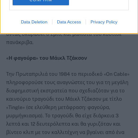
να αγοράσουν τα συλλεκτικά παγάκια, ώσπου
αποκαλύφθηκε η αλήθεια: Το παγόβουνο δεν ήταν
παρά ένα άλλο πλοιάριο σκεπασμένο με λευκό
Data Deletion
Data Access
Privacy Policy
κάλυμμα και πυροσβεστικό αφρό. Τη φάρσα την είχε
όντως σκαρώσει ο Σμιθ, και μάλιστα του κόστισε
πανάκριβα.
«Η φαγούρα» του Μάικλ Τζάκσον
Την Πρωταπριλιά του 1984 το περιοδικό «On Cable»
πληροφορούσε τους αναγνώστες του για τη μεγάλη
διαφημιστική εκστρατεία που σχεδιαζόταν για το
καινούριο τραγούδι του Μάικλ Τζάκσον με τίτλο
«Tingle» (σε ελεύθερη μετάφραση: φαγούρα,
μυρμήγκιασμα). Το τραγούδι θα είχε διάρκεια 3
λεπτά και 12 δευτερόλεπτα και θα γυριζόταν και
βίντεο κλιπ με τον καλλιτέχνη να βγαίνει από ένα