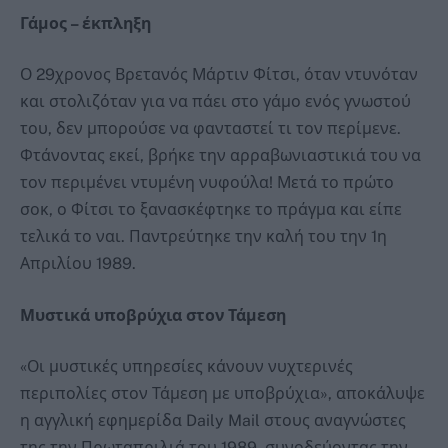
Γάμος – έκπληξη
Ο 29χρονος Βρετανός Μάρτιν Φίτσι, όταν ντυνόταν
και στολιζόταν για να πάει στο γάμο ενός γνωστού
του, δεν μπορούσε να φανταστεί τι τον περίμενε.
Φτάνοντας εκεί, βρήκε την αρραβωνιαστικιά του να
τον περιμένει ντυμένη νυφούλα! Μετά το πρώτο
σοκ, ο Φίτσι το ξανασκέφτηκε το πράγμα και είπε
τελικά το ναι. Παντρεύτηκε την καλή του την 1η
Απριλίου 1989.
Μυστικά υποβρύχια στον Τάμεση
«Οι μυστικές υπηρεσίες κάνουν νυχτερινές
περιπολίες στον Τάμεση με υποβρύχια», αποκάλυψε
η αγγλική εφημερίδα Daily Mail στους αναγνώστες
της την Πρωταπριλιά του 1989, συνοδεύοντας την