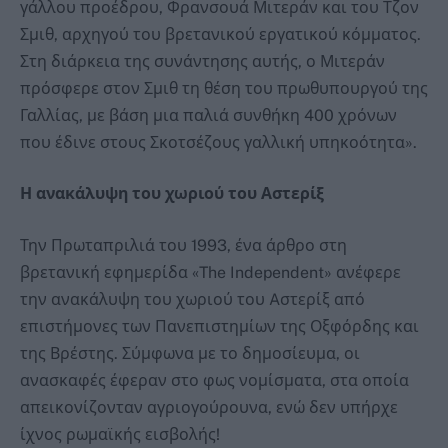
γάλλου προέδρου, Φρανσουά Μιτεράν και του Τζον
Σμιθ, αρχηγού του βρετανικού εργατικού κόμματος.
Στη διάρκεια της συνάντησης αυτής, ο Μιτεράν
πρόσφερε στον Σμιθ τη θέση του πρωθυπουργού της
Γαλλίας, με βάση μια παλιά συνθήκη 400 χρόνων
που έδινε στους Σκοτσέζους γαλλική υπηκοότητα».
Η ανακάλυψη του χωριού του Αστερίξ
Την Πρωταπριλιά του 1993, ένα άρθρο στη
βρετανική εφημερίδα «The Independent» ανέφερε
την ανακάλυψη του χωριού του Aστερίξ από
επιστήμονες των Πανεπιστημίων της Οξφόρδης και
της Βρέστης. Σύμφωνα με το δημοσίευμα, οι
ανασκαφές έφεραν στο φως νομίσματα, στα οποία
απεικονίζονταν αγριογούρουνα, ενώ δεν υπήρχε
ίχνος ρωμαϊκής εισβολής!