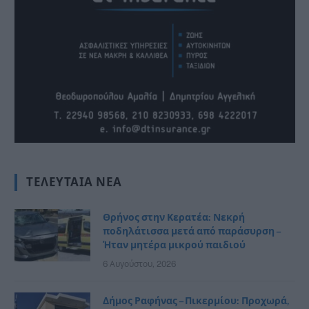
ΤΕΛΕΥΤΑΊΑ ΝΈΑ
Θρήνος στην Κερατέα: Νεκρή
ποδηλάτισσα μετά από παράσυρση –
Ήταν μητέρα μικρού παιδιού
6 Αυγούστου, 2026
Δήμος Ραφήνας – Πικερμίου: Προχωρά,