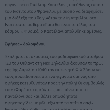
οργανώσει ο Γουίλιαμ Καστελάνι, υπεύθυνος τύπου
του Ινστιτούτου Φράνκλιν, με σκοπό να διαφημίσει
μια διάλεξη που θα γινόταν την 1η Απριλίου στο
Ινστιτούτο, με θέμα «Ποιο θα είναι το τέλος του
κόσμου;». Φυσικά, ο Καστελάνι απολύθηκε αμέσως.
Σφήκες – δολοφόνοι
Έκπληκτοι οι ακροατές του ραδιοφωνικού σταθμού
1ΖΒ του Όκλαντ στη Νέα Ζηλανδία άκουσαν το πρωί
της 1ης Απριλίου 1949 τον εκφωνητή Φιλ Σόουν να
τους προειδοποιεί ότι ένα γιγάντιο σμήνος από
σφήκες κατευθυνόταν προς την πόλη! Οι συμβουλές
του; «Φορέστε τις κάλτσες σας πάνω από το
παντελόνι σας και βάλτε οπωσδήποτε
σφηκοπαγίδες με μέλι έξω από τα σπίτια σας!».
Εκατοντάδες άνθρωποι ακολούθησαν πιστά τις