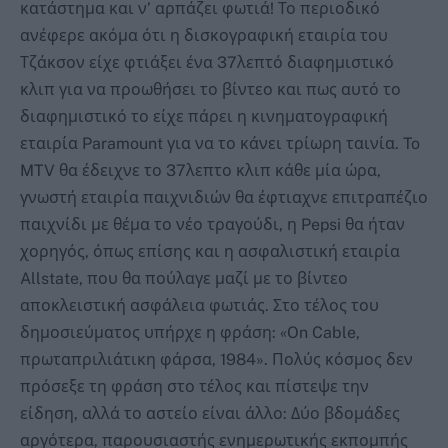
κατάστημα και ν’ αρπάζει φωτιά! Το περιοδικό
ανέφερε ακόμα ότι η δισκογραφική εταιρία του
Τζάκσον είχε φτιάξει ένα 37λεπτό διαφημιστικό
κλιπ για να προωθήσει το βίντεο και πως αυτό το
διαφημιστικό το είχε πάρει η κινηματογραφική
εταιρία Paramount για να το κάνει τρίωρη ταινία. To
MTV θα έδειχνε το 37λεπτο κλιπ κάθε μία ώρα,
γνωστή εταιρία παιχνιδιών θα έφτιαχνε επιτραπέζιο
παιχνίδι με θέμα το νέο τραγούδι, η Pepsi θα ήταν
χορηγός, όπως επίσης και η ασφαλιστική εταιρία
Allstate, που θα πούλαγε μαζί με το βίντεο
αποκλειστική ασφάλεια φωτιάς. Στο τέλος του
δημοσιεύματος υπήρχε η φράση: «On Cable,
πρωταπριλιάτικη φάρσα, 1984». Πολύς κόσμος δεν
πρόσεξε τη φράση στο τέλος και πίστεψε την
είδηση, αλλά το αστείο είναι άλλο: Δύο βδομάδες
αργότερα, παρουσιαστής ενημερωτικής εκπομπής