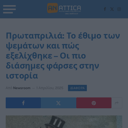
Facebook
X
Inst
(Twitter)
Πρωταπριλιά: Το έθιμο των
ψεμάτων και πώς
εξελίχθηκε – Οι πιο
διάσημες φάρσες στην
ιστορία
Από
Newsroom
1 Απριλίου, 2025
ΔΙΑΦΟΡΑ