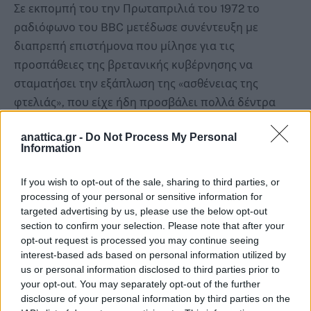
Σε εκπομπή του την Πρωταπριλιά του 1972 το
ραδιόφωνο του BBC μετέδωσε συνέντευξη με
διαπρεπή επιστήμονα που μίλησε για τις
προσπάθειες της βρετανικής κυβέρνησης να
σταματήσει την εξάπλωση της «ασθένειας της
φτελιάς», που είχε ήδη προσβάλει πολλά δέντρα
στην Αγγλία. Ο επιστήμονας μίλησε για μια
anattica.gr -
Do Not Process My Personal
εκπληκτική ανακάλυψη σχετικά με την ασθένεια
Information
αυτή: Όποιος πήγαινε κοντά στα άρρωστα δέντρα,
πάθαινε ανοσία στο… κρυολόγημα! Υπήρχαν όμως
If you wish to opt-out of the sale, sharing to third parties, or
και παρενέργειες: Αν αυτός που πλησίαζε τα
processing of your personal or sensitive information for
targeted advertising by us, please use the below opt-out
άρρωστα δέντρα ήταν κοκκινομάλλης, μετά από λίγο
section to confirm your selection. Please note that after your
τα μαλλιά του αποκτούσαν κίτρινο χρώμα! Αυτό
opt-out request is processed you may continue seeing
οφειλόταν, λέει, σε μια ομοιότητα που υπήρχε στο
interest-based ads based on personal information utilized by
us or personal information disclosed to third parties prior to
αίμα των κοκκινομάλληδων και στο χώμα όπου
your opt-out. You may separately opt-out of the further
φύτρωναν τα άρρωστα δέντρα. Γι’ αυτό συνιστούσε
disclosure of your personal information by third parties on the
στον κόσμο να μην πλησιάζει σε δάση και πάρκα και