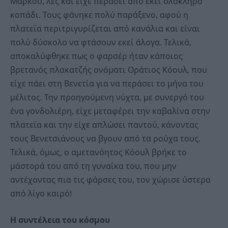
Μάρκου, λες και είχε περάσει από εκεί ολόκληρο
κοπάδι. Τους φάνηκε πολύ παράξενο, αφού η
πλατεία περιτριγυρίζεται από κανάλια και είναι
πολύ δύσκολο να φτάσουν εκεί άλογα. Τελικά,
αποκαλύφθηκε πως ο φαρσέρ ήταν κάποιος
βρετανός πλακατζής ονόματι Οράτιος Κόουλ, που
είχε πάει στη Βενετία για να περάσει το μήνα του
μέλιτος. Την προηγούμενη νύχτα, με συνεργό του
ένα γονδολιέρη, είχε μεταφέρει την καβαλίνα στην
πλατεία και την είχε απλώσει παντού, κάνοντας
τους Βενετσιάνους να βγουν από τα ρούχα τους.
Τελικά, όμως, ο αμετανόητος Κόουλ βρήκε το
μάστορά του από τη γυναίκα του, που μην
αντέχοντας πια τις φάρσες του, τον χώρισε ύστερα
από λίγο καιρό!
Η συντέλεια του κόσμου