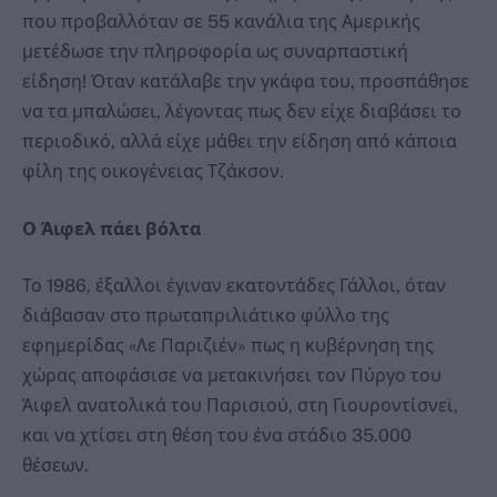
που προβαλλόταν σε 55 κανάλια της Αμερικής
μετέδωσε την πληροφορία ως συναρπαστική
είδηση! Όταν κατάλαβε την γκάφα του, προσπάθησε
να τα μπαλώσει, λέγοντας πως δεν είχε διαβάσει το
περιοδικό, αλλά είχε μάθει την είδηση από κάποια
φίλη της οικογένειας Τζάκσον.
Ο Άιφελ πάει βόλτα
Το 1986, έξαλλοι έγιναν εκατοντάδες Γάλλοι, όταν
διάβασαν στο πρωταπριλιάτικο φύλλο της
εφημερίδας «Λε Παριζιέν» πως η κυβέρνηση της
χώρας αποφάσισε να μετακινήσει τον Πύργο του
Άιφελ ανατολικά του Παρισιού, στη Γιουροντίσνεϊ,
και να χτίσει στη θέση του ένα στάδιο 35.000
θέσεων.