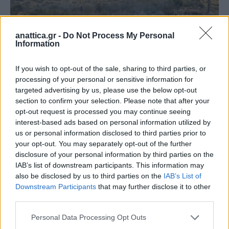
anattica.gr -
Do Not Process My Personal
Information
If you wish to opt-out of the sale, sharing to third parties, or
processing of your personal or sensitive information for
targeted advertising by us, please use the below opt-out
Οι αρμόδιες αρχές εκφράζουν τις θερμές τους
section to confirm your selection. Please note that after your
ευχαριστίες προς όλους όσοι συμμετείχαν στην
opt-out request is processed you may continue seeing
επιχείρηση κατάσβεσης, επιδεικνύοντας
interest-based ads based on personal information utilized by
us or personal information disclosed to third parties prior to
επαγγελματισμό, ετοιμότητα και πνεύμα
your opt-out. You may separately opt-out of the further
συνεργασίας.
disclosure of your personal information by third parties on the
IAB’s list of downstream participants. This information may
Παρά το γεγονός ότι η φωτιά έχει πλέον σβήσει,
also be disclosed by us to third parties on the
IAB’s List of
Downstream Participants
that may further disclose it to other
δυνάμεις της Πολιτικής Προστασίας θα
third parties.
παραμείνουν στην περιοχή για προληπτικούς
λόγους, πραγματοποιώντας συνεχείς ελέγχους μέχρι
Personal Data Processing Opt Outs