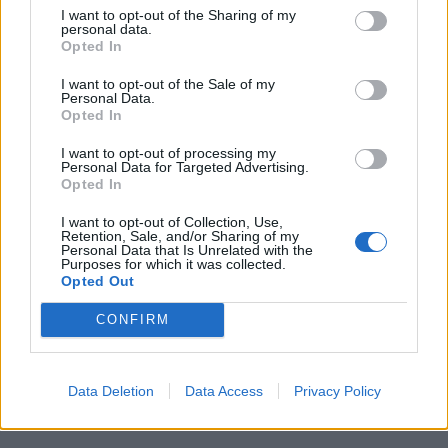
να διασφαλιστεί πλήρως ότι δεν υπάρχει κίνδυνος
I want to opt-out of the Sharing of my
αναζωπύρωσης.
personal data.
Opted In
Η έγκαιρη επέμβαση των εμπλεκόμενων φορέων
I want to opt-out of the Sale of my
Personal Data.
επιβεβαιώνει για ακόμη μία φορά τη σημασία της
Opted In
ετοιμότητας και του συντονισμού στην
I want to opt-out of processing my
αντιμετώπιση έκτακτων περιστατικών, ιδιαίτερα
Personal Data for Targeted Advertising.
Opted In
κατά τη διάρκεια της αντιπυρικής περιόδου.
I want to opt-out of Collection, Use,
Retention, Sale, and/or Sharing of my
Personal Data that Is Unrelated with the
Purposes for which it was collected.
Opted Out
CONFIRM
Data Deletion
Data Access
Privacy Policy