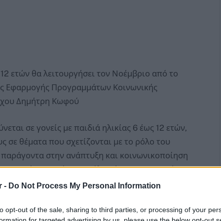
 12 ετών θα λειτουργήσει τον Νοέμβριο από το
τος Εφαρμογής Προγραμμάτων Κοινωνικής
άρχου Δημήτρη Κωφού
νεται σε γονείς με παιδιά ηλικίας 6 έως 12 ετών,
ς σε θέματα που σχετίζονται με το ρόλο του
μο παράγοντα στην ανάπτυξη και κοινωνικοποίηση
να ενισχύσει αυτόν τον ρόλο μέσω ουσιαστικής
r -
Do Not Process My Personal Information
to opt-out of the sale, sharing to third parties, or processing of your per
formation for targeted advertising by us, please use the below opt-out s