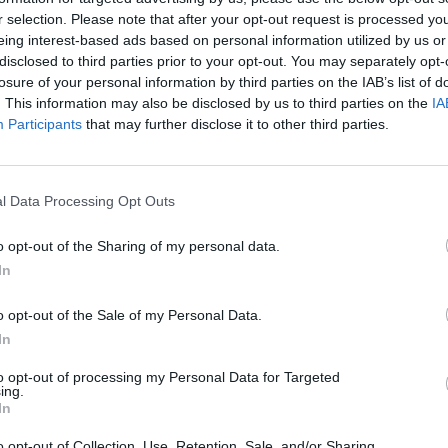
r selection. Please note that after your opt-out request is processed y
eing interest-based ads based on personal information utilized by us or
disclosed to third parties prior to your opt-out. You may separately opt-
losure of your personal information by third parties on the IAB’s list of
. This information may also be disclosed by us to third parties on the
IA
Participants
that may further disclose it to other third parties.
l Data Processing Opt Outs
o opt-out of the Sharing of my personal data.
ομαδιαίες συναντήσεις
, οι οποίες θα
In
θουσα Εκδηλώσεων του Δήμου Αχαρνών
, με
.μ.
.
o opt-out of the Sale of my Personal Data.
In
ων:
to opt-out of processing my Personal Data for Targeted
ing.
In
o opt-out of Collection, Use, Retention, Sale, and/or Sharing