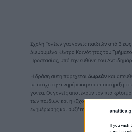
Σχολή Γονέων για γονείς παιδιών από 6 έως
Διευρυμένο Κέντρο Κοινότητας του Τμήμα
Προστασίας, υπό την ευθύνη του Αντιδημ
Η δράση αυτή παρέχεται
δωρεάν
και απευθύ
με στόχο την ενημέρωση και υποστήριξή του
γονέα. Οι γονείς αποτελούν τον πιο κρίσι
των παιδιών και η «Σχολή Γονέων» έρχεται 
ενημέρωσης και συζήτησης.
anattica.g
If you wish 
sensitive in