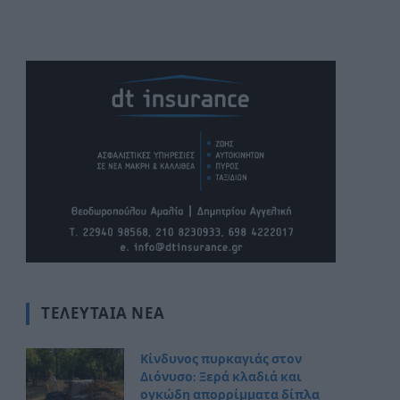
ΤΕΛΕΥΤΑΊΑ ΝΈΑ
Κίνδυνος πυρκαγιάς στον
Διόνυσο: Ξερά κλαδιά και
ογκώδη απορρίμματα δίπλα