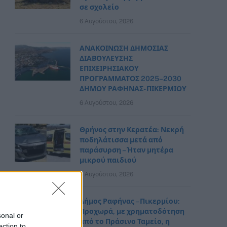
σε σχολείο
6 Αυγούστου, 2026
ΑΝΑΚΟΙΝΩΣΗ ΔΗΜΟΣΙΑΣ
ΔΙΑΒΟΥΛΕΥΣΗΣ
ΕΠΙΧΕΙΡΗΣΙΑΚΟΥ
ΠΡΟΓΡΑΜΜΑΤΟΣ 2025–2030
ΔΗΜΟΥ ΡΑΦΗΝΑΣ- ΠΙΚΕΡΜΙΟΥ
6 Αυγούστου, 2026
Θρήνος στην Κερατέα: Νεκρή
ποδηλάτισσα μετά από
παράσυρση – Ήταν μητέρα
μικρού παιδιού
6 Αυγούστου, 2026
Δήμος Ραφήνας – Πικερμίου:
Προχωρά, με χρηματοδότηση
sonal or
από το Πράσινο Ταμείο, η
ection to