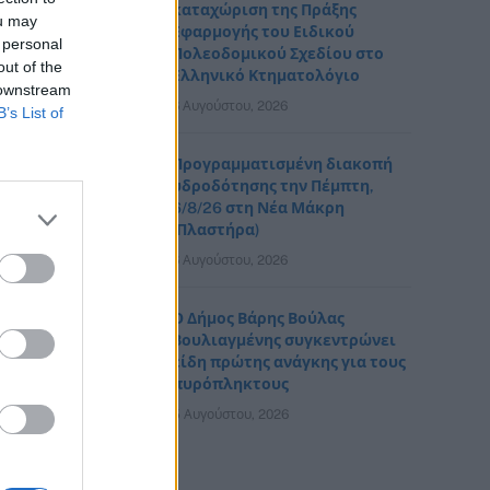
καταχώριση της Πράξης
ou may
Εφαρμογής του Ειδικού
 personal
Πολεοδομικού Σχεδίου στο
out of the
Ελληνικό Κτηματολόγιο
 downstream
6 Αυγούστου, 2026
B’s List of
Προγραμματισμένη διακοπή
υδροδότησης την Πέμπτη,
6/8/26 στη Νέα Μάκρη
(Πλαστήρα)
6 Αυγούστου, 2026
Ο Δήμος Βάρης Βούλας
Βουλιαγμένης συγκεντρώνει
είδη πρώτης ανάγκης για τους
πυρόπληκτους
5 Αυγούστου, 2026