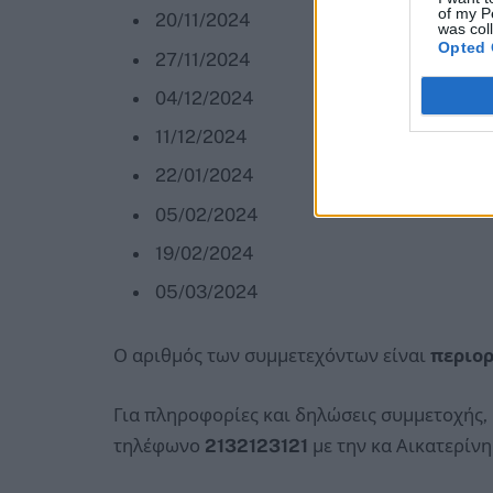
of my P
20/11/2024
was col
Opted 
27/11/2024
04/12/2024
11/12/2024
22/01/2024
05/02/2024
19/02/2024
05/03/2024
Ο αριθμός των συμμετεχόντων είναι
περιο
Για πληροφορίες και δηλώσεις συμμετοχής, 
τηλέφωνο
2132123121
με την κα Αικατερίν