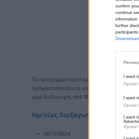
confirm you
continue se
information 
further disc
participants
Downstream 
Persona
I want t
Το πρόγραμμα περιλαμβάνει
εννέα (9) εβδ
Opted 
πραγματοποιούνται κάθε
Τετάρτη
στην
Αί
ώρα διεξαγωγής από
10:00 π.μ. έως 12:00 μ
I want t
Opted 
Ημ/νίες διεξαγωγής συναντήσε
I want 
Advertis
Opted 
06/11/2024
I want t