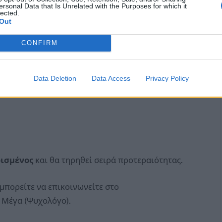
ersonal Data that Is Unrelated with the Purposes for which it
lected.
Out
CONFIRM
Data Deletion
Data Access
Privacy Policy
ρισμένος
και θα τηρηθεί σειρά προτεραιότητας.
μπορείτε να επικοινωνείτε στο
η Μέγα (Ψυχολόγο).