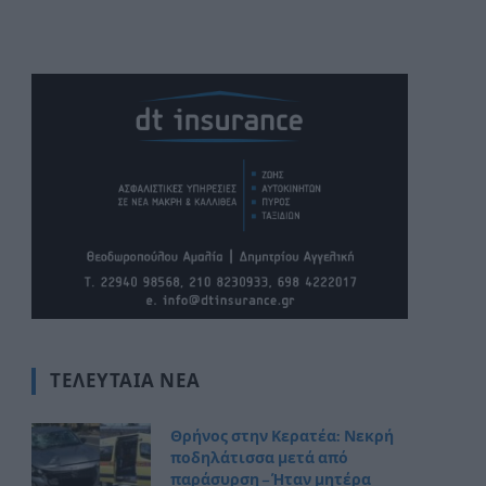
ΤΕΛΕΥΤΑΊΑ ΝΈΑ
Θρήνος στην Κερατέα: Νεκρή
ποδηλάτισσα μετά από
παράσυρση – Ήταν μητέρα