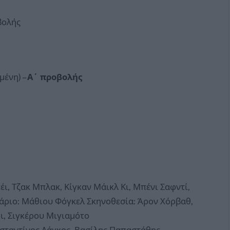
βολής
μένη) –
Α΄ προβολής
τέι, Τζακ Μπλακ, Κίγκαν Μάικλ Κι, Μπένι Σαφντί,
άριο: Μάθιου Φόγκελ Σκηνοθεσία: Άρον Χόρβαθ,
ι, Σιγκέρου Μιγιαμότο
σταντίνος Λάγκος, Βασίλης Παπαστάθης,