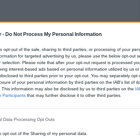
Μαρκοπούλου «Άρτεμις»
παρουσιάζει από την
r -
Do Not Process My Personal Information
τη 8 Απριλίου 2026
, σε Α΄ προβολή τη
 Mario Galaxy», μαζί με τις βραβευμένες
to opt-out of the sale, sharing to third parties, or processing of your per
ι την ελληνική – αγαπημένη του κοινού –
formation for targeted advertising by us, please use the below opt-out s
r selection. Please note that after your opt-out request is processed y
eing interest-based ads based on personal information utilized by us or
disclosed to third parties prior to your opt-out. You may separately opt-
losure of your personal information by third parties on the IAB’s list of
. This information may also be disclosed by us to third parties on the
IA
Participants
that may further disclose it to other third parties.
6:
l Data Processing Opt Outs
o opt-out of the Sharing of my personal data.