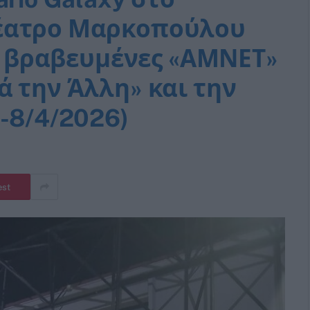
έατρο Μαρκοπούλου
ις βραβευμένες «ΑΜΝΕΤ»
ά την Άλλη» και την
-8/4/2026)
est