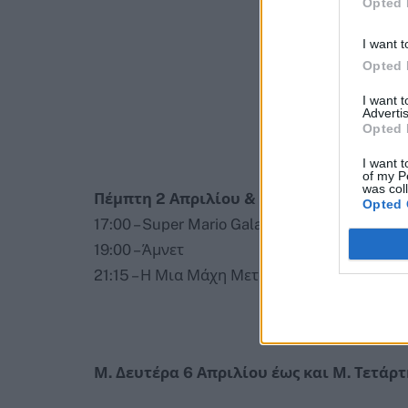
Opted 
I want t
Opted 
I want 
Advertis
Opted 
I want t
of my P
was col
Πέμπτη 2 Απριλίου & Σάββατο 4 Απριλίο
Opted 
17:00 – Super Mario Galaxy: Η Ταινία (μεταγ
19:00 – Άμνετ
21:15 – Η Μια Μάχη Μετά την Άλλη 2η εβδο
Μ. Δευτέρα 6 Απριλίου έως και Μ. Τετάρτ