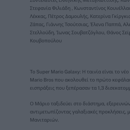
Στεφανία Φιλιάδη , Κωνσταντίνος Κουνέλλα
Λέκκας, Πέτρος Δαμουλής, Κατερίνα Γκίργκι
Ζάπας, Γιάννης Τσούτσιας, Έλενα Παππά, Α
Στελλούδη, Ίωνας Σουβατζόγλου, Θάνος Σε
Κουβοπούλου
To Super Mario Galaxy: Η ταινία είναι το νέ
Mario Bros που ακολουθεί το πρώτο κεφάλα
εισπράξεις που ξεπέρασαν τα 1,3 δισεκατο
Ο Μάριο ταξιδεύει στο διάστημα, εξερευνώ
αντιμετωπίζοντας γαλαξιακές προκλήσεις, 
Μανιταριών.