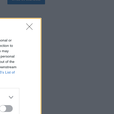
sonal or
ection to
ou may
 personal
out of the
 downstream
B’s List of