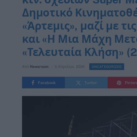
Δημοτικό Κινηματοθ
«Άρτεμις», μαζί με τ
και «Η Μια Μάχη Μετ
«Τελευταία Κλήση» (2
Από
Newsroom
5 Απριλίου, 2026
UNCATEGORIZED
Facebook
Twitter
Pinter