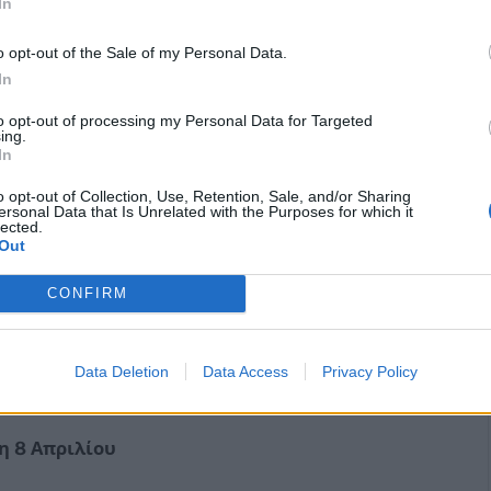
In
o opt-out of the Sale of my Personal Data.
In
to opt-out of processing my Personal Data for Targeted
ing.
In
o opt-out of Collection, Use, Retention, Sale, and/or Sharing
ersonal Data that Is Unrelated with the Purposes for which it
lected.
υ
Out
λωττισμένη)
CONFIRM
μάδα προβολής
Data Deletion
Data Access
Privacy Policy
η 8 Απριλίου