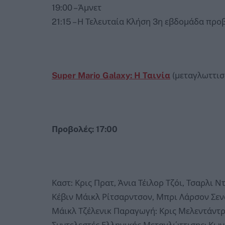
19:00 – Άμνετ
21:15 – Η Τελευταία Κλήση 3η εβδομάδα προ
Super Mario Galaxy: Η Ταινία
(μεταγλωττισ
Προβολές: 17:00
Καστ: Κρις Πρατ, Άνια Τέιλορ Τζόι, Τσαρλι Ν
Κέβιν Μάικλ Ρίτσαρντσον, Μπρι Λάρσον Σεν
Μάικλ Τζέλενικ Παραγωγή: Κρις Μελεντάντρ
Συντελεστές Ελληνικής Μεταγλώττισης: Κων