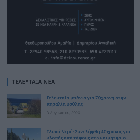
ΤΕΛΕΥΤΑΊΑ ΝΈΑ
Τελευταίο μπάνιο για 79χρονη στην
παραλία Βούλας
8 Αυγούστου, 2026
Γλυκά Νερά: Συνελήφθη 40χρονος για
κλοπές από τάφους στο κοιμητήριο