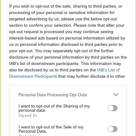
ΕΛ.ΑΣ. να φτάνουν στο σημείο και να ξεκινούν
If you wish to opt-out of the sale, sharing to third parties, or
processing of your personal or sensitive information for
έρευνες για τον εντοπισμό των δραστών.
targeted advertising by us, please use the below opt-out
section to confirm your selection. Please note that after your
Οι Αρχές εξετάζουν υλικό από κάμερες ασφαλείας
opt-out request is processed you may continue seeing
της περιοχής, καθώς και μαρτυρίες κατοίκων και
interest-based ads based on personal information utilized by
us or personal information disclosed to third parties prior to
διερχόμενων οδηγών, σε μια προσπάθεια να
your opt-out. You may separately opt-out of the further
χαρτογραφήσουν τη διαδρομή διαφυγής των
disclosure of your personal information by third parties on the
δραστών και να ταυτοποιήσουν τα στοιχεία τους.
IAB’s list of downstream participants. This information may
also be disclosed by us to third parties on the
IAB’s List of
Downstream Participants
that may further disclose it to other
Το νέο περιστατικό εντείνει την ανησυχία των
third parties.
επαγγελματιών οδηγών ταξί, οι οποίοι συχνά
εργάζονται μόνοι και εκτεθειμένοι, ιδιαίτερα κατά
Personal Data Processing Opt Outs
τις νυχτερινές και πρωινές ώρες. «Μπαίνεις για το
I want to opt-out of the Sharing of my
μεροκάματο και δεν ξέρεις αν θα γυρίσεις σπίτι»,
personal data.
Opted In
λένε χαρακτηριστικά συνάδελφοι του θύματος.
I want to opt-out of the Sale of my
Personal Data.