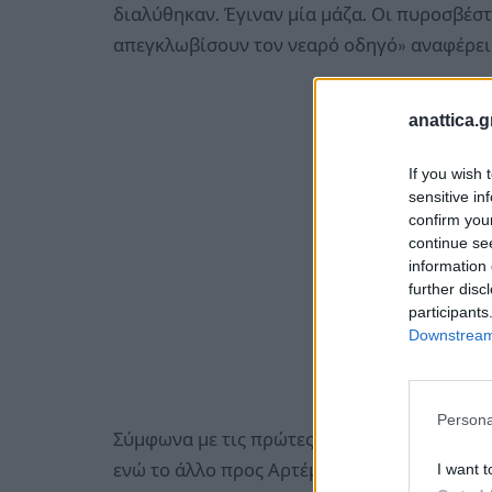
διαλύθηκαν. Έγιναν μία μάζα. Οι πυροσβέστ
απεγκλωβίσουν τον νεαρό οδηγό» αναφέρει 
anattica.g
If you wish 
sensitive in
confirm you
continue se
information 
further disc
participants
Downstream 
Persona
Σύμφωνα με τις πρώτες πληροφορίες, το έν
ενώ το άλλο προς Αρτέμιδα. Όπως λέει ο κ.
I want t