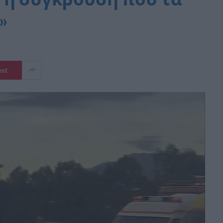
»
est