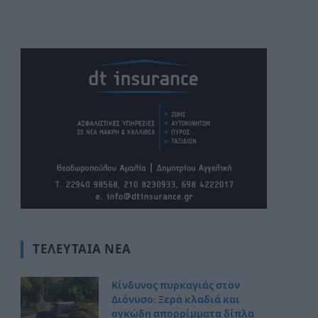
ΤΕΛΕΥΤΑΊΑ ΝΈΑ
Κίνδυνος πυρκαγιάς στον
Διόνυσο: Ξερά κλαδιά και
ογκώδη απορρίμματα δίπλα