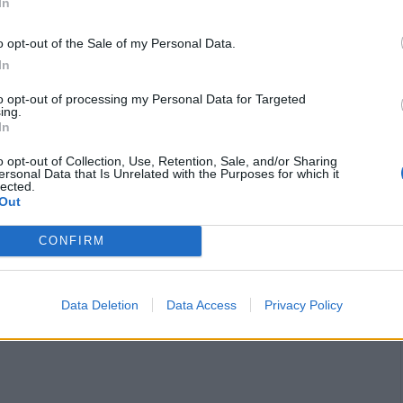
In
ζωμα και μπήκε στο αντίθετο ρεύμα, με
ν και ο λόγος που ο οδηγός φαίνεται να έχασε
o opt-out of the Sale of my Personal Data.
πληροφορίες πως έσκασε το λάστιχό του.
In
to opt-out of processing my Personal Data for Targeted
οχήματα της Πυροσβεστικής με έξι πυροσβέστες
ing.
In
 Τροχαίας προκειμένου να ρυθμίσουν την
o opt-out of Collection, Use, Retention, Sale, and/or Sharing
ersonal Data that Is Unrelated with the Purposes for which it
lected.
Out
CONFIRM
Data Deletion
Data Access
Privacy Policy