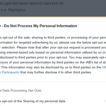
ες χρειάστηκαν αρκετή ώρα για να
ο κ. Λάμπρου.
r -
Do Not Process My Personal Information
to opt-out of the sale, sharing to third parties, or processing of your per
formation for targeted advertising by us, please use the below opt-out s
r selection. Please note that after your opt-out request is processed y
eing interest-based ads based on personal information utilized by us or
disclosed to third parties prior to your opt-out. You may separately opt-
losure of your personal information by third parties on the IAB’s list of
. This information may also be disclosed by us to third parties on the
IA
Participants
that may further disclose it to other third parties.
l Data Processing Opt Outs
α όχημα κινούνταν με κατεύθυνση προς Αθήνα,
 Λάμπρου, το πρώτο όχημα, για άγνωστη -μέχρι
o opt-out of the Sharing of my personal data.