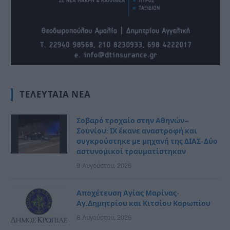
ΤΕΛΕΥΤΑΊΑ ΝΈΑ
Σοβαρό τροχαίο στην Αθηνών–
Σουνίου: ΙΧ έκανε αναστροφή και
συγκρούστηκε με μηχανή της ΔΙΑΣ- Δύο
αστυνομικοί τραυματίστηκαν
9 Αυγούστου, 2026
Αποχέτευση Αγίας Μαρίνας-
Αγ.Δημητρίου και Κιτσίου Κορωπίου
8 Αυγούστου, 2026