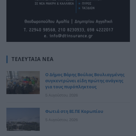
ΤΕΛΕΥΤΑΊΑ ΝΈΑ
Ο Δήμος Βάρης Βούλας Βουλιαγμένης
συγκεντρώνει είδη πρώτης ανάγκης
για τους πυρόπληκτους
5 Αυγούστου, 2026
Φωτιά στη ΒΙ.ΠΕ Κορωπίου
5 Αυγούστου, 2026