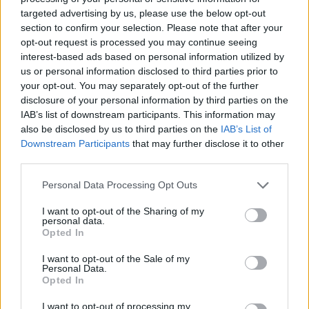
targeted advertising by us, please use the below opt-out
Περίοδοι:
section to confirm your selection. Please note that after your
opt-out request is processed you may continue seeing
interest-based ads based on personal information utilized by
• Α’ Περίοδος: από 16/06/2026
us or personal information disclosed to third parties prior to
your opt-out. You may separately opt-out of the further
• Β’ Περίοδος: από 29/06/2026
disclosure of your personal information by third parties on the
IAB’s list of downstream participants. This information may
also be disclosed by us to third parties on the
IAB’s List of
• Γ’ Περίοδος: από 13/07/2026
Downstream Participants
that may further disclose it to other
third parties.
Λαύριο
Personal Data Processing Opt Outs
Πληροφορίες & Εγγραφές:
I want to opt-out of the Sharing of my
personal data.
Opted In
22920 27391
I want to opt-out of the Sale of my
Personal Data.
69347 54444
Opted In
I want to opt-out of processing my