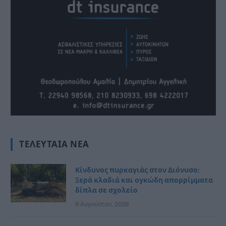
ΤΕΛΕΥΤΑΊΑ ΝΈΑ
Κίνδυνος πυρκαγιάς στον Διόνυσο:
Ξερά κλαδιά και ογκώδη απορρίμματα
δίπλα σε σχολείο
6 Αυγούστου, 2026