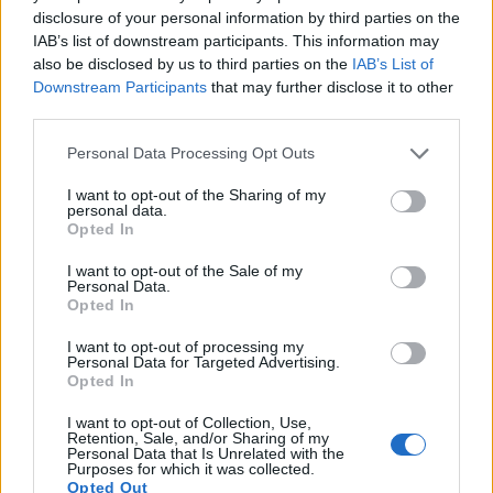
εκπαιδευτικής, κοινωνικής και
disclosure of your personal information by third parties on the
IAB’s list of downstream participants. This information may
ψυχοσυναισθηματικής ανάπτυξης των παιδιών,
also be disclosed by us to third parties on the
IAB’s List of
παρέχοντας χρήσιμα εργαλεία ενημέρωσης και
Downstream Participants
that may further disclose it to other
καθοδήγησης σε γονείς και εκπαιδευτικούς.
third parties.
Personal Data Processing Opt Outs
Η συμμετοχή του Δήμου Ραφήνας – Πικερμίου στην
παρουσίαση εντάσσεται στη διαρκή προσπάθεια για
I want to opt-out of the Sharing of my
personal data.
την προώθηση της ψηφιακής καινοτομίας και την
Opted In
ενίσχυση δράσεων που θέτουν στο επίκεντρο το
I want to opt-out of the Sale of my
παιδί, την οικογένεια και την εκπαιδευτική
Personal Data.
Opted In
κοινότητα.
I want to opt-out of processing my
Personal Data for Targeted Advertising.
Ο Δήμος θα συνεχίσει να παρακολουθεί και να
Opted In
στηρίζει πρωτοβουλίες που αξιοποιούν τις νέες
τεχνολογίες με κοινωνικό και εκπαιδευτικό
I want to opt-out of Collection, Use,
Retention, Sale, and/or Sharing of my
προσανατολισμό, συμβάλλοντας στην ενημέρωση
Personal Data that Is Unrelated with the
Purposes for which it was collected.
και τη διάδοση σύγχρονων εργαλείων πρόληψης,
Opted Out