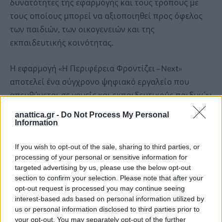
δυνατότητες της εφαρμογής και τους τρόπους με
τους οποίους μπορεί να αξιοποιηθεί προς όφελος
των παιδιών, των οικογενειών και της
εκπαιδευτικής κοινότητας.
Η εφαρμογή «Η Περιφέρεια Φροντίζει – Next»
αποτελεί ένα σύγχρονο ψηφιακό εργαλείο που
απευθύνεται σε γονείς και εκπαιδευτικούς παιδικών
σταθμών, νηπιαγωγείων και των πρώτων τάξεων του
anattica.gr -
Do Not Process My Personal
Δημοτικού. Στόχος της είναι η έγκαιρη υποστήριξη
Information
της αναπτυξιακής και μαθησιακής πορείας των
If you wish to opt-out of the sale, sharing to third parties, or
παιδιών, μέσα από ψηφιακές υπηρεσίες,
processing of your personal or sensitive information for
ενημερωτικό υλικό και εξειδικευμένες
targeted advertising by us, please use the below opt-out
κατευθύνσεις.
section to confirm your selection. Please note that after your
opt-out request is processed you may continue seeing
interest-based ads based on personal information utilized by
Παράλληλα, συμβάλλει στην έγκαιρη αναγνώριση
us or personal information disclosed to third parties prior to
πιθανών αναγκών και στην ενίσχυση της
your opt-out. You may separately opt-out of the further