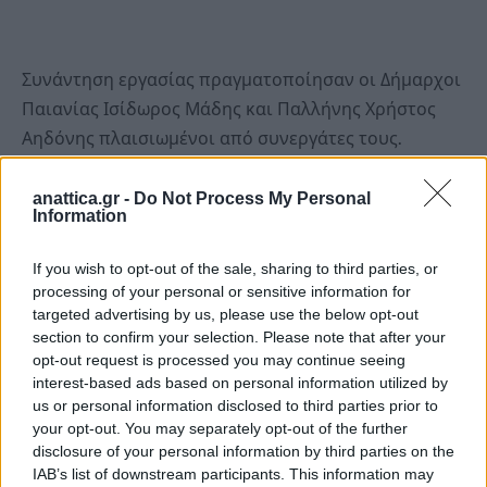
Συνάντηση εργασίας πραγματοποίησαν οι Δήμαρχοι
Παιανίας Ισίδωρος Μάδης και Παλλήνης Χρήστος
Αηδόνης πλαισιωμένοι από συνεργάτες τους.
Αντικείμενο της συνάντησης αποτέλεσαν
anattica.gr -
Do Not Process My Personal
Information
χρονίζοντα διμερή ζητήματα των δύο γειτονικών
δήμων που δυσχεραίνουν την καθημερινότητα
If you wish to opt-out of the sale, sharing to third parties, or
δημοτών.
processing of your personal or sensitive information for
targeted advertising by us, please use the below opt-out
section to confirm your selection. Please note that after your
Στη συνάντηση επιβεβαιώθηκε η άριστη σχέση
opt-out request is processed you may continue seeing
μεταξύ των δύο δημάρχων και η στενή συνεργασία
interest-based ads based on personal information utilized by
με νόμο γνώμονα την ανάπτυξη των τοπικών
us or personal information disclosed to third parties prior to
κοινωνιών.
your opt-out. You may separately opt-out of the further
disclosure of your personal information by third parties on the
IAB’s list of downstream participants. This information may