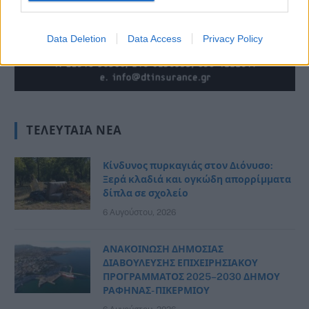
Data Deletion
Data Access
Privacy Policy
ΤΕΛΕΥΤΑΊΑ ΝΈΑ
Κίνδυνος πυρκαγιάς στον Διόνυσο:
Ξερά κλαδιά και ογκώδη απορρίμματα
δίπλα σε σχολείο
6 Αυγούστου, 2026
ΑΝΑΚΟΙΝΩΣΗ ΔΗΜΟΣΙΑΣ
ΔΙΑΒΟΥΛΕΥΣΗΣ ΕΠΙΧΕΙΡΗΣΙΑΚΟΥ
ΠΡΟΓΡΑΜΜΑΤΟΣ 2025–2030 ΔΗΜΟΥ
ΡΑΦΗΝΑΣ- ΠΙΚΕΡΜΙΟΥ