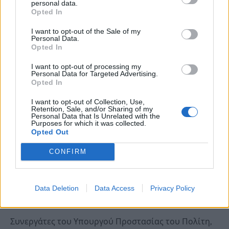
personal data.
οικογένεια.»
Opted In
Η συνάντηση ολοκληρώθηκε με την καταγραφή
I want to opt-out of the Sale of my
Personal Data.
συγκεκριμένων εργαλείων και κατευθύνσεων τόσο
Opted In
για τη Δημοτική Αρχή όσο και για τις αστυνομικές
I want to opt-out of processing my
υπηρεσίες που έχουν την ευθύνη του Τομέα
Personal Data for Targeted Advertising.
Opted In
Βορειοανατολικής Αττικής, προκειμένου να
ενισχυθεί περαιτέρω το αίσθημα ασφάλειας των
I want to opt-out of Collection, Use,
Retention, Sale, and/or Sharing of my
κατοίκων. Οι συμμετέχοντες δεσμεύτηκαν για τη
Personal Data that Is Unrelated with the
Purposes for which it was collected.
συνέχιση της στενής συνεργασίας και τη
Opted Out
διοργάνωση νέας συνάντησης το προσεχές
CONFIRM
διάστημα.
Από πλευράς Υπουργείου Προστασίας του
Data Deletion
Data Access
Privacy Policy
Πολίτη και Ελληνικής Αστυνομίας συμμετείχαν:
Συνεργάτες του Υπουργού Προστασίας του Πολίτη,