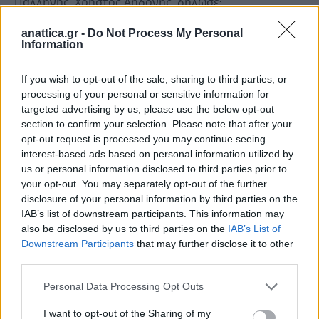
Παλλήνης, Χρήστος Αηδόνης, δήλωσε:
anattica.gr -
Do Not Process My Personal
«Η ασφάλεια των πολιτών αποτελεί
Information
αδιαπραγμάτευτη προτεραιότητα για τη Δημοτική
μας Αρχή. Τα αποτελέσματα της τελευταίας διετίας
If you wish to opt-out of the sale, sharing to third parties, or
processing of your personal or sensitive information for
δεν είναι τυχαία. Είναι προϊόν συστηματικής
targeted advertising by us, please use the below opt-out
συνεργασίας με το Υπουργείο Προστασίας του
section to confirm your selection. Please note that after your
Πολίτη και την Ελληνική Αστυνομία, αλλά και της
opt-out request is processed you may continue seeing
ουσιαστικής ενίσχυσης των τοπικών αστυνομικών
interest-based ads based on personal information utilized by
us or personal information disclosed to third parties prior to
δομών.
your opt-out. You may separately opt-out of the further
disclosure of your personal information by third parties on the
Συνεχίζουμε με σχέδιο και συνέπεια. Η άμεση
IAB’s list of downstream participants. This information may
also be disclosed by us to third parties on the
IAB’s List of
περαιτέρω ενίσχυση του Αστυνομικού Τμήματος
Downstream Participants
that may further disclose it to other
επιβεβαιώνει ότι η Πολιτεία αναγνωρίζει τις
third parties.
ανάγκες της περιοχής και στηρίζει έμπρακτα τον
Δήμο Παλλήνης. Στόχος μας παραμένει ένας: μια
Personal Data Processing Opt Outs
πόλη ασφαλής, ανθρώπινη και λειτουργική για κάθε
I want to opt-out of the Sharing of my