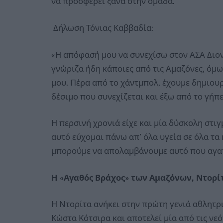
να προσφέρει ξανά στην ομάδα.
Δήλωση Τόνιας Καββαδία:
«Η απόφασή μου να συνεχίσω στον ΑΣΑ Διο
γνώριζα ήδη κάποιες από τις Αμαζόνες, όμ
μου. Πέρα από το χάντμπολ, έχουμε δημιου
δέσιμο που συνεχίζεται και έξω από το γήπ
Η περσινή χρονιά είχε και μία δύσκολη στιγ
αυτό εύχομαι πάνω απ’ όλα υγεία σε όλα τα κ
μπορούμε να απολαμβάνουμε αυτό που αγαπ
Η «Αγαθός Βράχος» των Αμαζόνων, Ντορί
Η Ντορίτα ανήκει στην πρώτη γενιά αθλητρ
Κώστα Κότσιρα και αποτελεί μία από τις νε