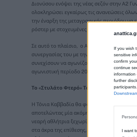
Διονύσου ενόψει της νέας σεζόν στην Α2 Γυ
ολοκληρώσει εγκαίρως τις ανανεώσεις όλων
την έναρξη της μεταγραφικής περιόδου να 
ρόστερ με στοχευμένες προσθήκες.
anattica.g
Σε αυτό το πλαίσιο, ο ΑΣΑ Διονύσου ανακοι
If you wish 
συνεργασίας του με την Εξτρέμ Τόνια Καββα
sensitive in
confirm you
συνεχίσουν να αγωνίζονται με τη γυναικεί
continue se
αγωνιστική περίοδο 2026-27, στο πρωτάθλη
information 
further disc
participants
Το «Στυλάτο Φτερό» Τόνια Καββαδία συνε
Downstream 
Η Τόνια Καββαδία θα φορέσει για δεύτερη 
αποτελώντας μία ακόμη σημαντική μονάδα σ
Persona
νεαρή αθλήτρια ξεχωρίζει για τον κομψό κα
στα άκρα της επίθεσης, για τις γρήγορες διε
I want t