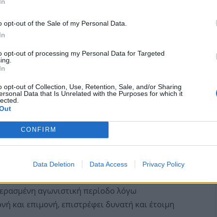
In
ς. Το «στυλάτο» της παιχνίδι, σε συνδυασμό με
αθιστούν ένα πολύτιμο εργαλείο στα χέρια του
o opt-out of the Sale of my Personal Data.
In
to opt-out of processing my Personal Data for Targeted
ing.
In
o opt-out of Collection, Use, Retention, Sale, and/or Sharing
ersonal Data that Is Unrelated with the Purposes for which it
lected.
Out
CONFIRM
Data Deletion
Data Access
Privacy Policy
περασμένη αγωνιστική περίοδο λόγω
νή και επιμονή, επιστρέφει δυνατή και έτοιμη