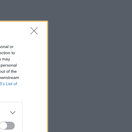
sonal or
ection to
ou may
 personal
out of the
 downstream
B’s List of