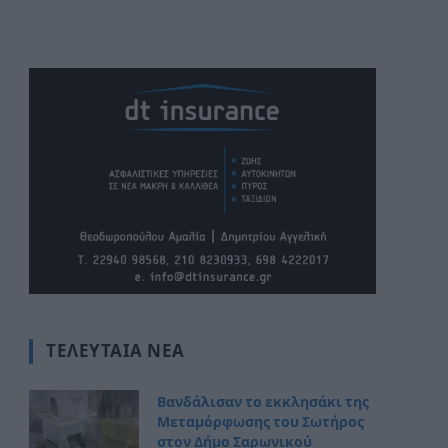
ΤΕΛΕΥΤΑΊΑ ΝΈΑ
Βανδάλισαν το εκκλησάκι της
Μεταμόρφωσης του Σωτήρος
στον Δήμο Σαρωνικού