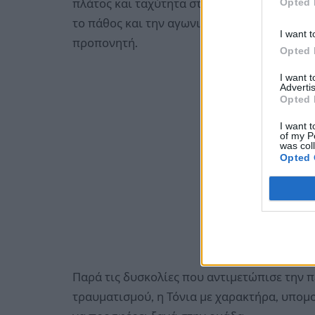
Opted 
πλάτος και ταχύτητα στο παιχνίδι της ομάδα
το πάθος και την αγωνιστικότητά της, την κ
I want t
προπονητή.
Opted 
I want 
Advertis
Opted 
I want t
of my P
was col
Opted 
Παρά τις δυσκολίες που αντιμετώπισε την 
τραυματισμού, η Τόνια με χαρακτήρα, υπομο