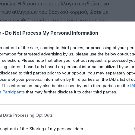
ναικών. Η διοίκηση του συλλόγου επιδιώκει να
 των αθλητριών του βασικού κορμού, ώστε με
επικεντρωθεί αποκλειστικά στην ενίσχυση του
r -
Do Not Process My Personal Information
νώνει με ιδιαίτερη χαρά την ανανέωση της
to opt-out of the sale, sharing to third parties, or processing of your per
δία και την Πίβοτ Ντορίτα Βερβέρη, οι οποίες θα
formation for targeted advertising by us, please use the below opt-out s
r selection. Please note that after your opt-out request is processed y
α ομάδα χάντμπολ του συλλόγου και την
eing interest-based ads based on personal information utilized by us or
μα της Α2 Εθνικής Κατηγορίας.
disclosed to third parties prior to your opt-out. You may separately opt-
losure of your personal information by third parties on the IAB’s list of
. This information may also be disclosed by us to third parties on the
IA
χίζει να πετά στις Αμαζόνες του Διονύσου
Participants
that may further disclose it to other third parties.
συνεχόμενη χρονιά τη φανέλα των «Αμαζόνων»,
το αγωνιστικό πλάνο του ΑΣΑ Διονύσου. Η
l Data Processing Opt Outs
ι αποτελεσματικό τρόπο με τον οποίο κινείται
ισδύσεις της και για την ικανότητά της να δίνει
o opt-out of the Sharing of my personal data.