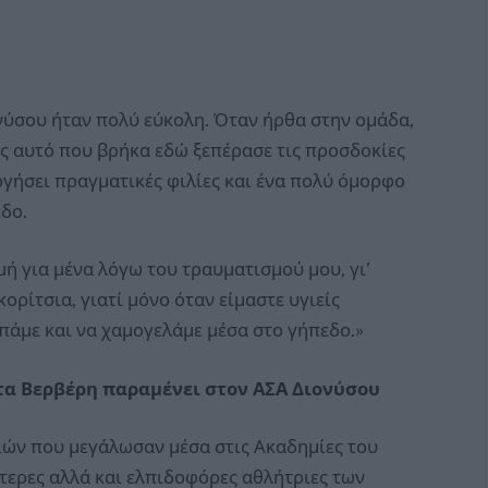
νύσου ήταν πολύ εύκολη. Όταν ήρθα στην ομάδα,
ως αυτό που βρήκα εδώ ξεπέρασε τις προσδοκίες
ργήσει πραγματικές φιλίες και ένα πολύ όμορφο
εδο.
μή για μένα λόγω του τραυματισμού μου, γι’
ορίτσια, γιατί μόνο όταν είμαστε υγιείς
άμε και να χαμογελάμε μέσα στο γήπεδο.»
τα Βερβέρη παραμένει στον ΑΣΑ Διονύσου
ιών που μεγάλωσαν μέσα στις Ακαδημίες του
ότερες αλλά και ελπιδοφόρες αθλήτριες των