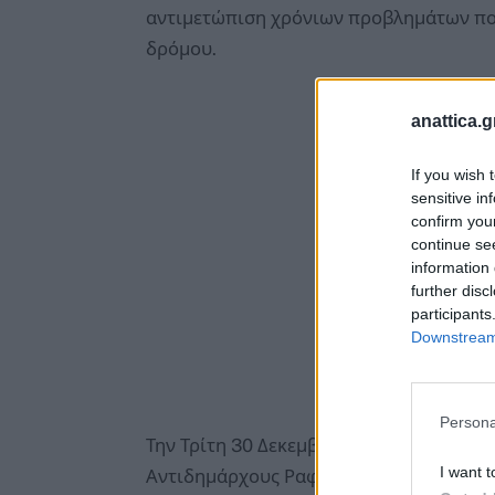
αντιμετώπιση χρόνιων προβλημάτων που
δρόμου.
anattica.g
If you wish 
sensitive in
confirm you
continue se
information 
further disc
participants
Downstream 
Persona
Την Τρίτη 30 Δεκεμβρίου 2025 πραγματο
I want t
Αντιδημάρχους Ραφήνας – Πικερμίου, Σ