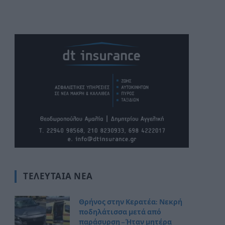
ΤΕΛΕΥΤΑΊΑ ΝΈΑ
Θρήνος στην Κερατέα: Νεκρή
ποδηλάτισσα μετά από
παράσυρση – Ήταν μητέρα