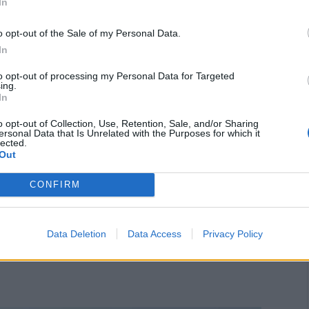
In
ηχανικό του Δήμου, Παναγιώτη Καστρίτσιο.
 του έργου, Δημήτρης Αναγνωστάκης,
o opt-out of the Sale of my Personal Data.
εργασιών και τον συντονισμό με τις τεχνικές
In
to opt-out of processing my Personal Data for Targeted
ing.
In
o opt-out of Collection, Use, Retention, Sale, and/or Sharing
ersonal Data that Is Unrelated with the Purposes for which it
lected.
Out
CONFIRM
Data Deletion
Data Access
Privacy Policy