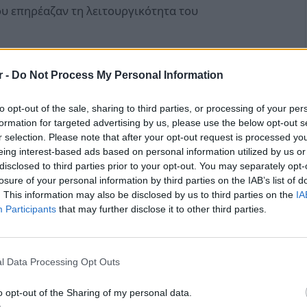
 επηρέαζαν τη λειτουργικότητα του
r -
Do Not Process My Personal Information
to opt-out of the sale, sharing to third parties, or processing of your per
formation for targeted advertising by us, please use the below opt-out s
r selection. Please note that after your opt-out request is processed y
eing interest-based ads based on personal information utilized by us or
disclosed to third parties prior to your opt-out. You may separately opt-
losure of your personal information by third parties on the IAB’s list of
. This information may also be disclosed by us to third parties on the
IA
Participants
that may further disclose it to other third parties.
l Data Processing Opt Outs
ποιήθηκε αυτοψία στις εργασίες από τους
o opt-out of the Sharing of my personal data.
ωτήρη Σκούφο και Κωνσταντίνα Μακρή,