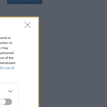
sonal or
ection to
ou may
 personal
out of the
 downstream
B’s List of