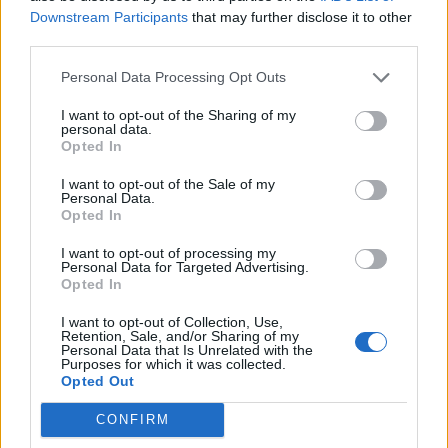
Downstream Participants
that may further disclose it to other
third parties.
Personal Data Processing Opt Outs
I want to opt-out of the Sharing of my
personal data.
Opted In
I want to opt-out of the Sale of my
Personal Data.
Opted In
ΒΑΡΗ - ΒΟΥΛΑ - ΒΟΥΛΙΑΓΜΕΝΗ
I want to opt-out of processing my
Personal Data for Targeted Advertising.
Opted In
Διακοπές ρεύματος σε Μαραθώνα,
Μαρκόπουλο και Βούλα – anattica
I want to opt-out of Collection, Use,
Retention, Sale, and/or Sharing of my
Από
Newsroom
22 Ιουλίου, 2024
Personal Data that Is Unrelated with the
Purposes for which it was collected.
ΒΑΡΗ - ΒΟΥΛΑ - ΒΟΥΛΙΑΓΜΕΝΗ
Opted Out
Προγραμματισμένες διακοπές ρεύματος σε αρκετές
CONFIRM
περιοχές της Αττικής και της Αθήνας θα σημειωθούν και