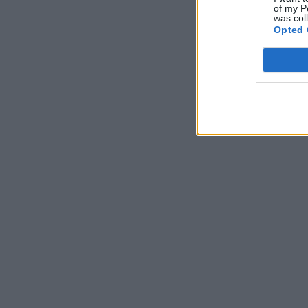
of my P
was col
Opted 