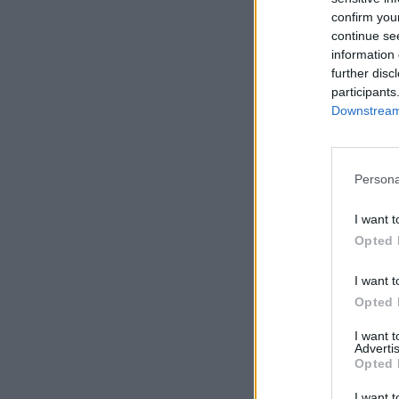
confirm you
continue se
information 
further disc
participants
Downstream 
Persona
I want t
Opted 
I want t
Opted 
I want 
Advertis
Opted 
I want t