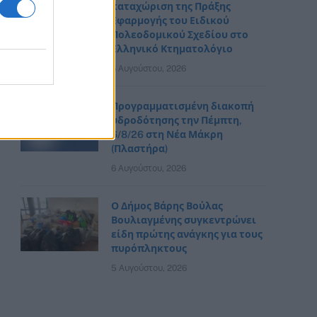
καταχώριση της Πράξης
Εφαρμογής του Ειδικού
Πολεοδομικού Σχεδίου στο
Ελληνικό Κτηματολόγιο
6 Αυγούστου, 2026
Προγραμματισμένη διακοπή
υδροδότησης την Πέμπτη,
6/8/26 στη Νέα Μάκρη
(Πλαστήρα)
6 Αυγούστου, 2026
Ο Δήμος Βάρης Βούλας
Βουλιαγμένης συγκεντρώνει
είδη πρώτης ανάγκης για τους
πυρόπληκτους
5 Αυγούστου, 2026