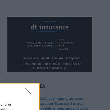
ΤΕΛΕΥΤΑΊΑ ΝΈΑ
Κίνδυνος πυρκαγιάς στον
Διόνυσο: Ξερά κλαδιά και
sonal or
ογκώδη απορρίμματα δίπλα
ection to