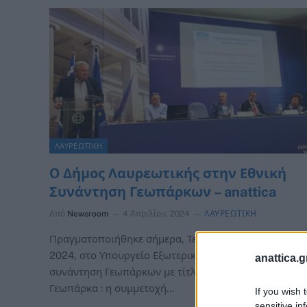
ΛΑΥΡΕΩΤΙΚΗ
O Δήμος Λαυρεωτικής στην Εθνική
Συνάντηση Γεωπάρκων – anattica
Από
Newsroom
4 Απριλίου, 2024
ΛΑΥΡΕΩΤΙΚΗ
Πραγματοποιήθηκε σήμερα, Τετάρτη 3 Απριλίου
2024, στο Υπουργείο Εξωτερικών η τεχνική
anattica.g
συνάντηση Γεωπάρκων με τίτλο “Παγκόσμια
Γεωπάρκα : η συμμετοχή…
If you wish 
sensitive in