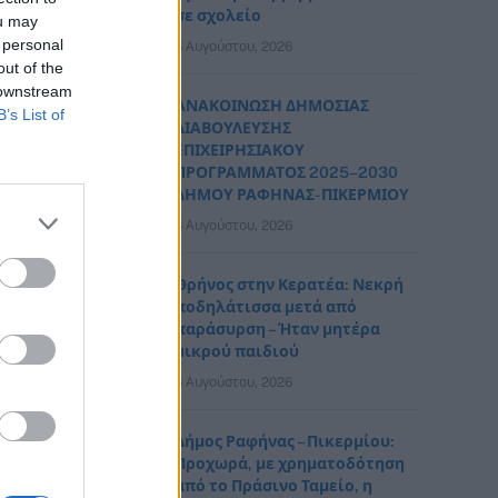
σε σχολείο
ou may
 personal
6 Αυγούστου, 2026
out of the
 downstream
ΑΝΑΚΟΙΝΩΣΗ ΔΗΜΟΣΙΑΣ
B’s List of
ΔΙΑΒΟΥΛΕΥΣΗΣ
ΕΠΙΧΕΙΡΗΣΙΑΚΟΥ
ΠΡΟΓΡΑΜΜΑΤΟΣ 2025–2030
ΔΗΜΟΥ ΡΑΦΗΝΑΣ- ΠΙΚΕΡΜΙΟΥ
6 Αυγούστου, 2026
Θρήνος στην Κερατέα: Νεκρή
ποδηλάτισσα μετά από
παράσυρση – Ήταν μητέρα
μικρού παιδιού
6 Αυγούστου, 2026
Δήμος Ραφήνας – Πικερμίου:
Προχωρά, με χρηματοδότηση
από το Πράσινο Ταμείο, η