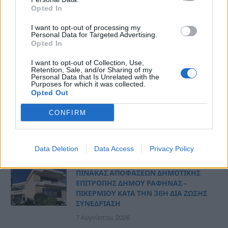
Αρτέμιδος… με ένα κλικ!
Opted In
7 Αυγούστου, 2026
I want to opt-out of processing my
Personal Data for Targeted Advertising.
Opted In
Ο Δήμος Σαρωνικού ενημερώνει τους
λουόμενους για τις θαλάσσιες χελώνες
I want to opt-out of Collection, Use,
Retention, Sale, and/or Sharing of my
7 Αυγούστου, 2026
Personal Data that Is Unrelated with the
Purposes for which it was collected.
Opted Out
Το Φεστιβάλ Μπύρας έρχεται στη
Βάρκιζα και προσκαλεί την τοπική
CONFIRM
κοινωνία να γίνει μέρος ενός νέου
θεσμού «Cheers to Beers»
7 Αυγούστου, 2026
Data Deletion
Data Access
Privacy Policy
ΠΙΝΑΚΑΣ ΑΠΟΦΑΣΕΩΝ ΔΗΜΟΤΙΚΗΣ
ΕΠΙΤΡΟΠΗΣ ΔΗΜΟΥ ΡΑΦΗΝΑΣ –
ΠΙΚΕΡΜΙΟΥ ΚΑΤΑ ΤΗΝ 36Η ΔΙΑ ΖΩΣΗΣ
ΣΥΝΕΔΡΙΑΣΗ
7 Αυγούστου, 2026