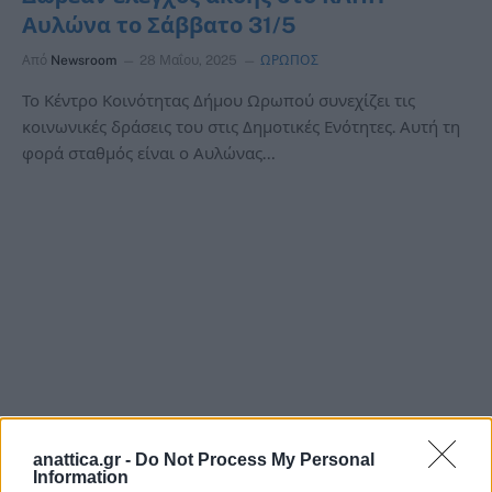
Αυλώνα το Σάββατο 31/5
Από
Newsroom
28 Μαΐου, 2025
ΩΡΩΠΟΣ
Το Κέντρο Κοινότητας Δήμου Ωρωπού συνεχίζει τις
κοινωνικές δράσεις του στις Δημοτικές Ενότητες. Αυτή τη
φορά σταθμός είναι ο Αυλώνας…
anattica.gr -
Do Not Process My Personal
Information