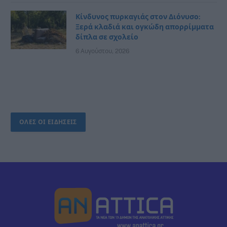
Κίνδυνος πυρκαγιάς στον Διόνυσο:
Ξερά κλαδιά και ογκώδη απορρίμματα
δίπλα σε σχολείο
6 Αυγούστου, 2026
ΟΛΕΣ ΟΙ ΕΙΔΗΣΕΙΣ