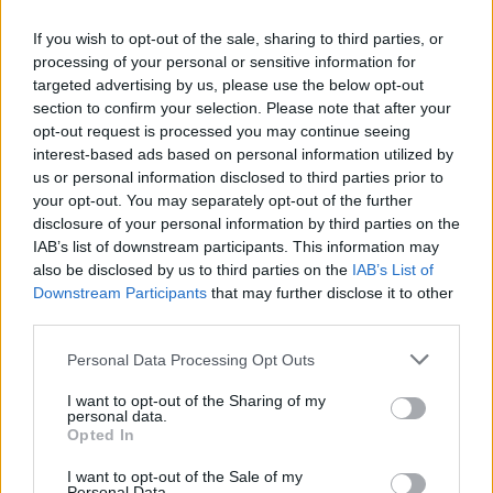
If you wish to opt-out of the sale, sharing to third parties, or
processing of your personal or sensitive information for
targeted advertising by us, please use the below opt-out
section to confirm your selection. Please note that after your
opt-out request is processed you may continue seeing
interest-based ads based on personal information utilized by
us or personal information disclosed to third parties prior to
your opt-out. You may separately opt-out of the further
disclosure of your personal information by third parties on the
IAB’s list of downstream participants. This information may
also be disclosed by us to third parties on the
IAB’s List of
ΤΕΛΕΥΤΑΊΑ ΝΈΑ
Downstream Participants
that may further disclose it to other
third parties.
Μουσική βραδιά με τη Βιολέτα Ίκαρη
Personal Data Processing Opt Outs
και τον Μανόλη Ανδρουλιδάκη στον
Αγ. Νικόλαο Ραφήνας
I want to opt-out of the Sharing of my
personal data.
7 Αυγούστου, 2026
Opted In
Η ενημέρωση του Δήμου Σπάτων
I want to opt-out of the Sale of my
Personal Data.