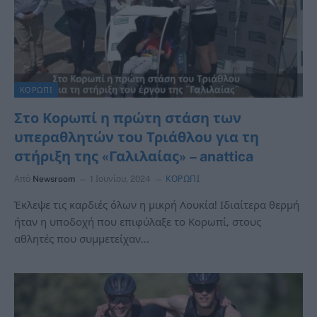
ΚΟΡΩΠΙ
Στο Κορωπί η πρώτη στάση των
υπεραθλητών του Τριάθλου για τη
στήριξη της «Γαλιλαίας» – anattica
Από
Newsroom
1 Ιουνίου, 2024
ΚΟΡΩΠΙ
Έκλεψε τις καρδιές όλων η μικρή Λουκία! Ιδιαίτερα θερμή
ήταν η υποδοχή που επιφύλαξε το Κορωπί, στους
αθλητές που συμμετείχαν…