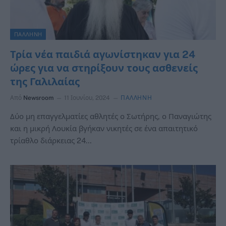
ΠΑΛΛΗΝΗ
Τρία νέα παιδιά αγωνίστηκαν για 24
ώρες για να στηρίξουν τους ασθενείς
της Γαλιλαίας
Από
Newsroom
11 Ιουνίου, 2024
ΠΑΛΛΗΝΗ
Δύο μη επαγγελματίες αθλητές ο Σωτήρης, ο Παναγιώτης
και η μικρή Λουκία βγήκαν νικητές σε ένα απαιτητικό
τρίαθλο διάρκειας 24…