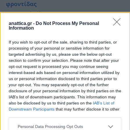
φροντίδας
Από
Συντακτική ομάδα
10 Αυγούστου, 2023
ΣΠΑΤΑ-ΑΡΤΕΜΙΔΑ
anattica.gr -
Do Not Process My Personal
Οι γνώσεις και η εμπειρία της επιστημονικής ομάδας της
Information
ΓΑΛΙΛΑΙΑΣ θα ταξιδέψουν στη μακρινή Γεωργία, ώστε να
δημιουργηθεί και εκεί…
If you wish to opt-out of the sale, sharing to third parties, or
processing of your personal or sensitive information for
targeted advertising by us, please use the below opt-out
section to confirm your selection. Please note that after your
opt-out request is processed you may continue seeing
interest-based ads based on personal information utilized by
us or personal information disclosed to third parties prior to
your opt-out. You may separately opt-out of the further
disclosure of your personal information by third parties on the
IAB’s list of downstream participants. This information may
also be disclosed by us to third parties on the
IAB’s List of
Downstream Participants
that may further disclose it to other
third parties.
ΠΑΙΑΝΙΑ
Ο Δήμος Παιανίας αφιερώνει τη φετινή
Personal Data Processing Opt Outs