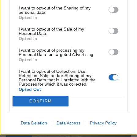
διοργάνωση ΤOP EPEE, στη
I want to opt-out of the Sharing of my
φιλανθρωπική δράση «ΠΟΡΕΙΑ ΤΗΣ
personal data.
Opted In
ΓΑΛΙΛΑΙΑΣ»
I want to opt-out of the Sale of my
Από
Συντακτική ομάδα
6 Ιουλίου, 2023
ΠΑΙΑΝΙΑ
Personal Data.
Opted In
Ο Δήμος Παιανίας με αίσθημα αλληλεγγύης και σεβασμό
στους συνανθρώπους μας που πάσχουν από καρκίνο και
I want to opt-out of processing my
Personal Data for Targeted Advertising.
των οικογενειών τους, αφιερώνει…
Opted In
I want to opt-out of Collection, Use,
Retention, Sale, and/or Sharing of my
Personal Data that Is Unrelated with the
Purposes for which it was collected.
Opted Out
CONFIRM
Data Deletion
Data Access
Privacy Policy