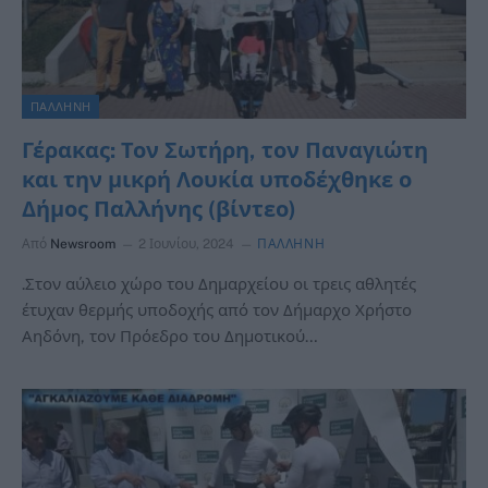
ΠΑΛΛΗΝΗ
Γέρακας: Τον Σωτήρη, τον Παναγιώτη
και την μικρή Λουκία υποδέχθηκε ο
Δήμος Παλλήνης (βίντεο)
Από
Newsroom
2 Ιουνίου, 2024
ΠΑΛΛΗΝΗ
.Στον αύλειο χώρο του Δημαρχείου οι τρεις αθλητές
έτυχαν θερμής υποδοχής από τον Δήμαρχο Χρήστο
Αηδόνη, τον Πρόεδρο του Δημοτικού…