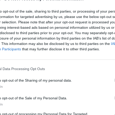
Για την κακοκαιρία Barbara μίλησε στον ΣΚΑΪ ο
υφυπουργός Εσωτερικών, Στέλιος Πέτσας,
to opt-out of the sale, sharing to third parties, or processing of your per
σημειώνοντας ότι «προσανατολιζόμαστε στο να
formation for targeted advertising by us, please use the below opt-out s
μείνουν κλειστά τα…
r selection. Please note that after your opt-out request is processed y
eing interest-based ads based on personal information utilized by us or
disclosed to third parties prior to your opt-out. You may separately opt-
losure of your personal information by third parties on the IAB’s list of
. This information may also be disclosed by us to third parties on the
IA
Participants
that may further disclose it to other third parties.
l Data Processing Opt Outs
o opt-out of the Sharing of my personal data.
ΕΛΛΑΔΑ
In
Κλειστά ΟΛΑ τα σχολεία αύριο με
o opt-out of the Sale of my Personal Data.
εντολή Πατούλη
In
Από
Newsroom
14 Οκτωβρίου, 2021
ΕΛΛΑΔΑ
to opt-out of processing my Personal Data for Targeted