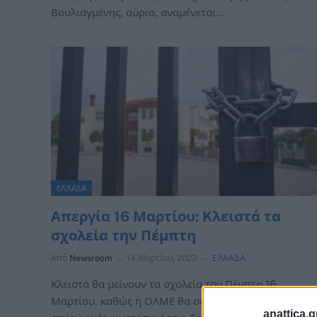
Βουλιαγμένης, αύριο, αναμένεται…
ΕΛΛΑΔΑ
Απεργία 16 Μαρτίου: Kλειστά τα
σχολεία την Πέμπτη
Από
Newsroom
14 Μαρτίου, 2023
ΕΛΛΑΔΑ
Κλειστά θα μείνουν τα σχολεία την Πέμπτη 16
Μαρτίου, καθώς η ΟΛΜΕ θα συμμετάσχει στις
anattica.g