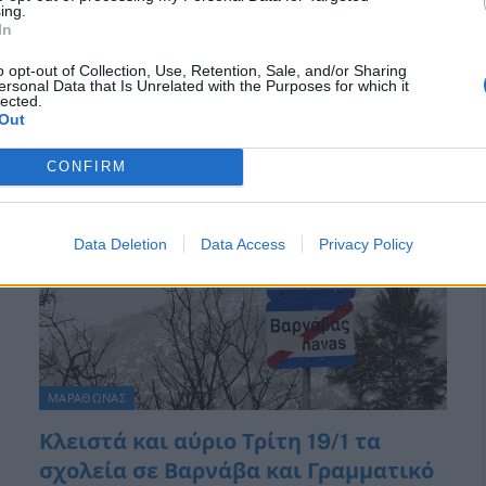
ing.
Σε λίγο η επίσημη ανακοίνωση Νωρίτερα είχε
In
ανακοινωθεί Mε εντολή του Περιφερειάρχη Αττικής Γ.
Πατούλη, δεν θα λειτουργήσουν σήμερα…
o opt-out of Collection, Use, Retention, Sale, and/or Sharing
ersonal Data that Is Unrelated with the Purposes for which it
lected.
Out
CONFIRM
Data Deletion
Data Access
Privacy Policy
ΜΑΡΑΘΩΝΑΣ
Κλειστά και αύριο Τρίτη 19/1 τα
σχολεία σε Βαρνάβα και Γραμματικό