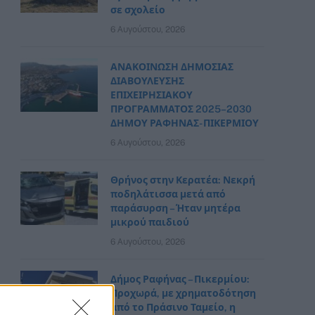
σε σχολείο
6 Αυγούστου, 2026
ΑΝΑΚΟΙΝΩΣΗ ΔΗΜΟΣΙΑΣ
ΔΙΑΒΟΥΛΕΥΣΗΣ
ΕΠΙΧΕΙΡΗΣΙΑΚΟΥ
ΠΡΟΓΡΑΜΜΑΤΟΣ 2025–2030
ΔΗΜΟΥ ΡΑΦΗΝΑΣ- ΠΙΚΕΡΜΙΟΥ
6 Αυγούστου, 2026
Θρήνος στην Κερατέα: Νεκρή
ποδηλάτισσα μετά από
παράσυρση – Ήταν μητέρα
μικρού παιδιού
6 Αυγούστου, 2026
Δήμος Ραφήνας – Πικερμίου:
Προχωρά, με χρηματοδότηση
από το Πράσινο Ταμείο, η