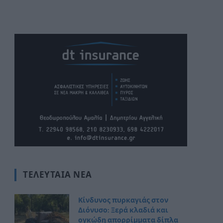
ΤΕΛΕΥΤΑΊΑ ΝΈΑ
Κίνδυνος πυρκαγιάς στον
Διόνυσο: Ξερά κλαδιά και
ογκώδη απορρίμματα δίπλα