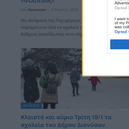
«Φίλιππος»
Advertis
Opted 
Από
Newsroom
9 Μαρτίου, 2022
ΜΑΡΑΘΩΝΑΣ
I want t
Με απόφαση της Περιφέρειας Αττικής κλειστά θα
of my P
was col
παραμείνουν όλα τα σχολεία της Α’ Βάθμιας και Β’
Opted 
Βάθμιας εκπαίδευσης στον Δήμο…
ΔΙΟΝΥΣΟΣ
Κλειστά και αύριο Τρίτη 19/1 τα
σχολεία του Δήμου Διονύσου