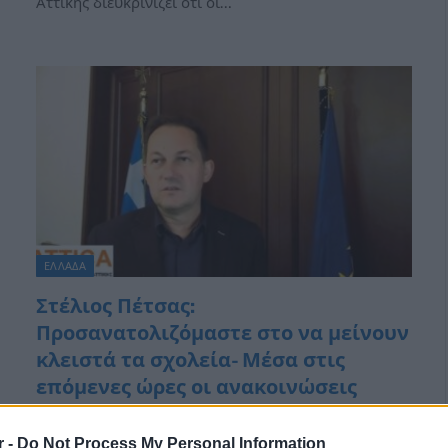
Αττικής διευκρινίζει ότι οι…
ΕΛΛΑΔΑ
Στέλιος Πέτσας:
Προσανατολιζόμαστε στο να μείνουν
κλειστά τα σχολεία- Μέσα στις
επόμενες ώρες οι ανακοινώσεις
Από
Newsroom
5 Φεβρουαρίου, 2023
ΕΛΛΑΔΑ
r -
Do Not Process My Personal Information