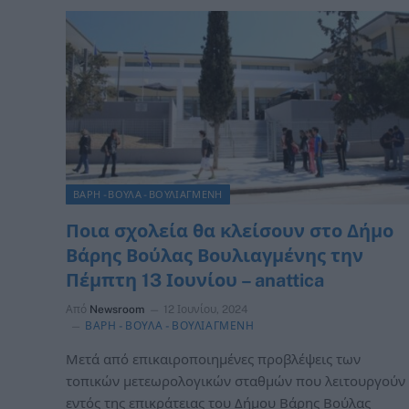
ΒΑΡΗ - ΒΟΥΛΑ - ΒΟΥΛΙΑΓΜΕΝΗ
Ποια σχολεία θα κλείσουν στο Δήμο
Βάρης Βούλας Βουλιαγμένης την
Πέμπτη 13 Ιουνίου – anattica
Από
Newsroom
12 Ιουνίου, 2024
ΒΑΡΗ - ΒΟΥΛΑ - ΒΟΥΛΙΑΓΜΕΝΗ
Μετά από επικαιροποιημένες προβλέψεις των
τοπικών μετεωρολογικών σταθμών που λειτουργούν
εντός της επικράτειας του Δήμου Βάρης Βούλας