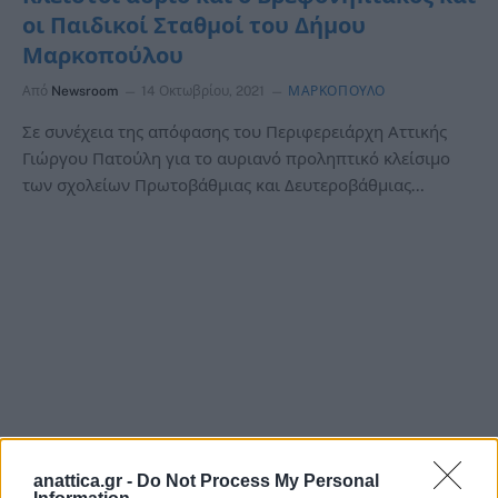
οι Παιδικοί Σταθμοί του Δήμου
Μαρκοπούλου
Από
Newsroom
14 Οκτωβρίου, 2021
ΜΑΡΚΟΠΟΥΛΟ
Σε συνέχεια της απόφασης του Περιφερειάρχη Αττικής
Γιώργου Πατούλη για το αυριανό προληπτικό κλείσιμο
των σχολείων Πρωτοβάθμιας και Δευτεροβάθμιας…
anattica.gr -
Do Not Process My Personal