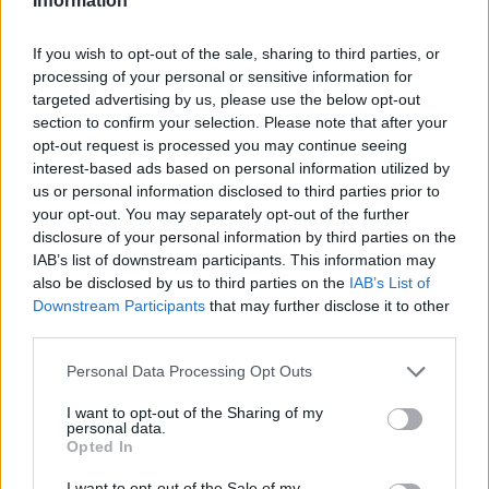
Information
If you wish to opt-out of the sale, sharing to third parties, or
processing of your personal or sensitive information for
targeted advertising by us, please use the below opt-out
section to confirm your selection. Please note that after your
opt-out request is processed you may continue seeing
interest-based ads based on personal information utilized by
us or personal information disclosed to third parties prior to
your opt-out. You may separately opt-out of the further
disclosure of your personal information by third parties on the
IAB’s list of downstream participants. This information may
also be disclosed by us to third parties on the
IAB’s List of
Downstream Participants
that may further disclose it to other
ΤΕΛΕΥΤΑΊΑ ΝΈΑ
third parties.
Μουσική βραδιά με τη Βιολέτα Ίκαρη
Personal Data Processing Opt Outs
και τον Μανόλη Ανδρουλιδάκη στον
Αγ. Νικόλαο Ραφήνας
I want to opt-out of the Sharing of my
personal data.
7 Αυγούστου, 2026
Opted In
I want to opt-out of the Sale of my