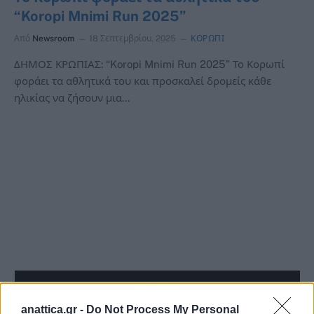
“Koropi Mnimi Run 2025”
Από
Newsroom
18 Σεπτεμβρίου, 2025
ΚΟΡΩΠΙ
ΔΗΜΟΣ ΚΡΩΠΙΑΣ: “Koropi Mnimi Run 2025” Το Κορωπί
φοράει τα αθλητικά του και προσκαλεί δρομείς κάθε
ηλικίας να ζήσουν μια…
anattica.gr -
Do Not Process My Personal