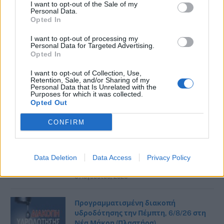
ΔΙΑΒΟΥΛΕΥΣΗΣ ΕΠΙΧΕΙΡΗΣΙΑΚΟΥ
I want to opt-out of the Sale of my
Personal Data.
ΠΡΟΓΡΑΜΜΑΤΟΣ 2025–2030 ΔΗΜΟΥ
Opted In
ΡΑΦΗΝΑΣ- ΠΙΚΕΡΜΙΟΥ
6 Αυγούστου, 2026
I want to opt-out of processing my
Personal Data for Targeted Advertising.
Opted In
Θρήνος στην Κερατέα: Νεκρή
ποδηλάτισσα μετά από παράσυρση –
I want to opt-out of Collection, Use,
Retention, Sale, and/or Sharing of my
Ήταν μητέρα μικρού παιδιού
Personal Data that Is Unrelated with the
Purposes for which it was collected.
6 Αυγούστου, 2026
Opted Out
CONFIRM
Δήμος Ραφήνας – Πικερμίου: Προχωρά,
με χρηματοδότηση από το Πράσινο
Ταμείο, η καταχώριση της Πράξης
Εφαρμογής του Ειδικού Πολεοδομικού
Data Deletion
Data Access
Privacy Policy
Σχεδίου στο Ελληνικό Κτηματολόγιο
6 Αυγούστου, 2026
Προγραμματισμένη διακοπή
υδροδότησης την Πέμπτη, 6/8/26 στη
Νέα Μάκρη (Πλαστήρα)