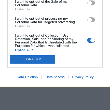
I want to opt-out of the Sale of my
Personal Data.
Opted In
I want to opt-out of processing my
ΜΑΡΑΘΩΝΑΣ
Personal Data for Targeted Advertising.
Opted In
Οι ΠΥΞ ΛΑΞ στην παραλία Νέας Μάκρης
I want to opt-out of Collection, Use,
Από
Συντακτική ομάδα
26 Ιουλίου, 2023
ΜΑΡΑΘΩΝΑΣ
Retention, Sale, and/or Sharing of my
Personal Data that Is Unrelated with the
Σάββατο 29 Ιουλίου 2023 (9 μμ) Οι ΠΥΞ ΛΑΞ στην
Purposes for which it was collected.
Opted Out
παραλία Νέας Μάκρης Είσοδος ελεύθερη
CONFIRM
Data Deletion
Data Access
Privacy Policy