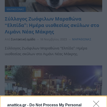
ΜΑΡΑΘΩΝΑΣ
Σύλλογος Ζωόφιλων Μαραθώνα
“Ελπίδα”: Ημέρα υιοθεσίας σκύλων στο
Λιμάνι Νέας Μάκρης
Από
Συντακτική ομάδα
18 Νοεμβρίου, 2023
ΜΑΡΑΘΩΝΑΣ
Σύλλογος Ζωόφιλων Μαραθώνα “Ελπίδα”: Ημέρα
υιοθεσίας σκύλων στο Λιμάνι Νέας Μάκρης.
anattica.gr -
Do Not Process My Personal