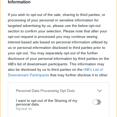
Information
ΜΑΡΑΘΩΝΑΣ
If you wish to opt-out of the sale, sharing to third parties, or
processing of your personal or sensitive information for
Μέχρι την Κυριακή 3/9 θα ισχύει η
targeted advertising by us, please use the below opt-out
πεζοδρόμηση στην παραλία Νέας
section to confirm your selection. Please note that after your
Μάκρης
opt-out request is processed you may continue seeing
interest-based ads based on personal information utilized by
Από
Συντακτική ομάδα
2 Σεπτεμβρίου, 2023
ΜΑΡΑΘΩΝΑΣ
us or personal information disclosed to third parties prior to
your opt-out. You may separately opt-out of the further
Μέχρι την Κυριακή 3/9 θα ισχύει η πεζοδρόμηση στην
disclosure of your personal information by third parties on the
παραλία Νέας Μάκρης. Σας ενημερώνουμε ότι η
IAB’s list of downstream participants. This information may
πεζοδρόμηση στην παραλία Νέας…
also be disclosed by us to third parties on the
IAB’s List of
Downstream Participants
that may further disclose it to other
third parties.
Personal Data Processing Opt Outs
I want to opt-out of the Sharing of my
personal data.
Opted In