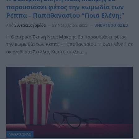
παρουσιάσει φέτος την κωμωδία των
Ρέππα – Παπαθανασίου “Ποια Ελένη;”
Από
Συντακτική ομάδα
23 Νοεμβρίου, 2023
UNCATEGORIZED
Η Θεατρική Σκηνή Νέας Μάκρης θα παρουσιάσει φέτος
την κωμωδία των Ρέππα – Παπαθανασίου “Ποια Ελένη;” σε
σκηνοθεσία Στέλλας Κωστοπούλου.…
ΜΑΡΑΘΩΝΑΣ