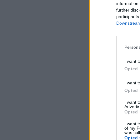
information 
further disc
participants
Downstream 
Persona
I want t
Opted 
I want t
Opted 
I want 
Advertis
Opted 
I want t
of my P
was col
Opted 