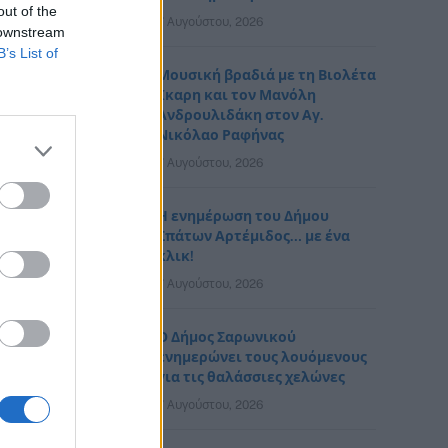
out of the
7 Αυγούστου, 2026
 downstream
B’s List of
Μουσική βραδιά με τη Βιολέτα
Ίκαρη και τον Μανόλη
Ανδρουλιδάκη στον Αγ.
Νικόλαο Ραφήνας
7 Αυγούστου, 2026
Η ενημέρωση του Δήμου
Σπάτων Αρτέμιδος… με ένα
κλικ!
7 Αυγούστου, 2026
Ο Δήμος Σαρωνικού
ενημερώνει τους λουόμενους
για τις θαλάσσιες χελώνες
7 Αυγούστου, 2026