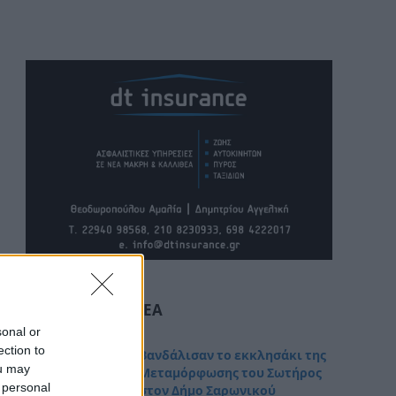
ΤΕΛΕΥΤΑΊΑ ΝΈΑ
sonal or
ection to
Βανδάλισαν το εκκλησάκι της
ou may
Μεταμόρφωσης του Σωτήρος
 personal
στον Δήμο Σαρωνικού