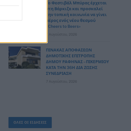
Το Φεστιβάλ Μπύρας έρχεται
στη Βάρκιζα και προσκαλεί
την τοπική κοινωνία να γίνει
μέρος ενός νέου θεσμού
«Cheers to Beers»
7 Αυγούστου, 2026
ΠΙΝΑΚΑΣ ΑΠΟΦΑΣΕΩΝ
ΔΗΜΟΤΙΚΗΣ ΕΠΙΤΡΟΠΗΣ
ΔΗΜΟΥ ΡΑΦΗΝΑΣ – ΠΙΚΕΡΜΙΟΥ
ΚΑΤΑ ΤΗΝ 36Η ΔΙΑ ΖΩΣΗΣ
ΣΥΝΕΔΡΙΑΣΗ
7 Αυγούστου, 2026
ΟΛΕΣ ΟΙ ΕΙΔΗΣΕΙΣ