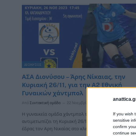
ΔΙΟΝΥΣΟΣ
ΑΣΑ Διονύσου – Άρης Νίκαιας, την
Κυριακή 26/11, για την Α2 Εθνική
Γυναικών χάντμπολ
anattica.g
Από
Συντακτική ομάδα
22 Νοεμβρίου, 2023
ΔΙΟΝΥΣΟΣ
Η γυναικεία ομάδα χάντμπολ του ΑΣΑ Διονύσου
If you wish 
sensitive in
αντιμετωπίζει τη Κυριακή 26/11 στις 17.45μμ, εντός
confirm you
έδρας τον Αρη Νικαίας στο κλειστό…
continue se