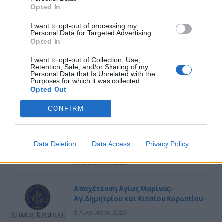
Opted In
Νέα Μάκρη: Η θεατρική παράσταση
“Χάσαμε τη θεία στοπ” αναβάλλεται
I want to opt-out of processing my
Personal Data for Targeted Advertising.
9 Αυγούστου, 2026
Opted In
I want to opt-out of Collection, Use,
Ο Στέφανος Κορκολής live στη Νέα
Retention, Sale, and/or Sharing of my
Personal Data that Is Unrelated with the
Μάκρη με τη Σοφία Μανουσάκη
Purposes for which it was collected.
Opted Out
9 Αυγούστου, 2026
CONFIRM
Σοβαρό τροχαίο στην Αθηνών–
Σουνίου: ΙΧ έκανε αναστροφή και
συγκρούστηκε με μηχανή της ΔΙΑΣ- Δύο
Data Deletion
Data Access
Privacy Policy
αστυνομικοί τραυματίστηκαν
9 Αυγούστου, 2026
Αποχέτευση Αγίας Μαρίνας-
Αγ.Δημητρίου και Κιτσίου Κορωπίου
8 Αυγούστου, 2026