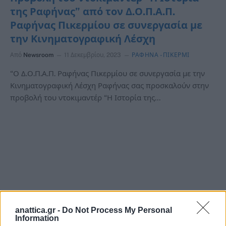
της Ραφήνας” από τον Δ.Ο.Π.Α.Π.
Ραφήνας Πικερμίου σε συνεργασία με
την Κινηματογραφική Λέσχη
Από
Newsroom
11 Δεκεμβρίου, 2023
ΡΑΦΗΝΑ -ΠΙΚΕΡΜΙ
“Ο Δ.Ο.Π.Α.Π. Ραφήνας Πικερμίου σε συνεργασία με την
Κινηματογραφική Λέσχη Ραφήνας σας προσκαλούν στην
προβολή του ντοκιμαντέρ “Η Ιστορία της…
anattica.gr -
Do Not Process My Personal
Information