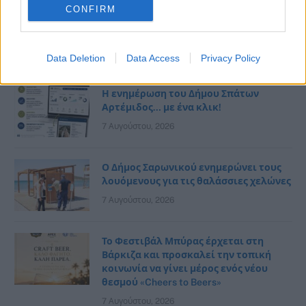
CONFIRM
Μουσική βραδιά με τη Βιολέτα Ίκαρη
και τον Μανόλη Ανδρουλιδάκη στον
Αγ. Νικόλαο Ραφήνας
Data Deletion
Data Access
Privacy Policy
7 Αυγούστου, 2026
Η ενημέρωση του Δήμου Σπάτων
Αρτέμιδος… με ένα κλικ!
7 Αυγούστου, 2026
Ο Δήμος Σαρωνικού ενημερώνει τους
λουόμενους για τις θαλάσσιες χελώνες
7 Αυγούστου, 2026
Το Φεστιβάλ Μπύρας έρχεται στη
Βάρκιζα και προσκαλεί την τοπική
κοινωνία να γίνει μέρος ενός νέου
θεσμού «Cheers to Beers»
7 Αυγούστου, 2026