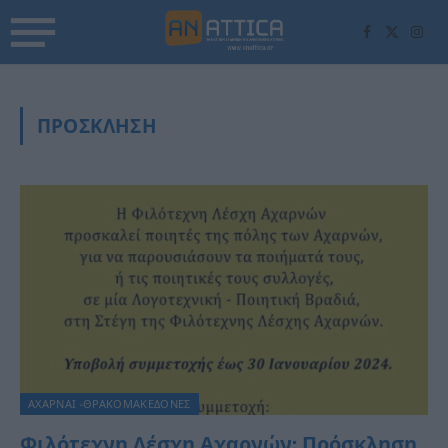
Facebook
X
Inst
(Twitter)
ΠΡΟΣΚΛΗΣΗ
ΑΧΑΡΝΑΙ -ΘΡΑΚΟΜΑΚΕΔΟΝΕΣ
Φιλότεχνη Λέσχη Αχαρνών: Πρόσκληση