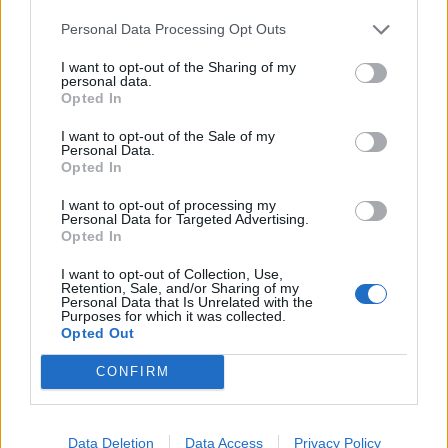
Personal Data Processing Opt Outs
I want to opt-out of the Sharing of my
personal data.
ΣΑΡΩΝΙΚΟΣ
Opted In
Δήμος Σαρωνικού: Κατάρτιση
I want to opt-out of the Sale of my
Personal Data.
Στρατολογικών Πινάκων αρρένων του
Opted In
2005
I want to opt-out of processing my
Personal Data for Targeted Advertising.
Από
Newsroom
28 Δεκεμβρίου, 2020
ΣΑΡΩΝΙΚΟΣ
Opted In
Πρόσκληση υποβολής υπεύθυνης δήλωσης για την
I want to opt-out of Collection, Use,
κατάρτιση του Στρατολογικού Πίνακα (αφορά τα αγόρια
Retention, Sale, and/or Sharing of my
Personal Data that Is Unrelated with the
που είναι εγγεγραμμένα στα Μητρώα Αρρένων του…
Purposes for which it was collected.
Opted Out
CONFIRM
Data Deletion
Data Access
Privacy Policy