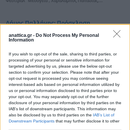
Φεστιβάλ “Μεσόγεια”, Χαράλαμπος Παπαδιάς,…
Δήμος Παλλήνης: Πρόσκληση
επικαιροποίησης στοιχείων Αρρένων
anattica.gr -
Do Not Process My Personal
γεννηθέντων 2005
Information
Από
Newsroom
20 Ιανουαρίου, 2021
ΠΑΛΛΗΝΗ
If you wish to opt-out of the sale, sharing to third parties, or
ΚΑΛΟΥΝΤΑΙ ΟΙ ΓΕΝΝΗΘΕΝΤΕΣ ΤΟ 2005 (ΣΤΡΑΤΙΩΤΙΚΗ
processing of your personal or sensitive information for
ΚΛΑΣΗ 2026) ΝΑ ΠΡΟΣΕΛΘΟΥΝ ΣΤΟ ΔΗΜΑΡΧΕΙΟ ΓΙΑ
targeted advertising by us, please use the below opt-out
ΕΠΙΚΑΙΡΟΠΟΙΗΣΗ ΤΩΝ ΣΤΟΙΧΕΙΩΝ ΤΟΥΣ Ο Δήμαρχος
section to confirm your selection. Please note that after your
opt-out request is processed you may continue seeing
Παλλήνης…
interest-based ads based on personal information utilized by
us or personal information disclosed to third parties prior to
your opt-out. You may separately opt-out of the further
disclosure of your personal information by third parties on the
IAB’s list of downstream participants. This information may
also be disclosed by us to third parties on the
IAB’s List of
Downstream Participants
that may further disclose it to other
third parties.