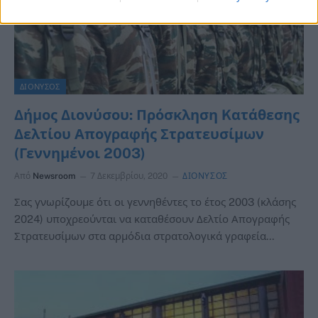
ΔΙΟΝΥΣΟΣ
Δήμος Διονύσου: Πρόσκληση Kατάθεσης
Δελτίου Απογραφής Στρατευσίμων
(Γεννημένοι 2003)
Από
Newsroom
7 Δεκεμβρίου, 2020
ΔΙΟΝΥΣΟΣ
Σας γνωρίζουμε ότι οι γεννηθέντες το έτος 2003 (κλάσης
2024) υποχρεούνται να καταθέσουν Δελτίο Απογραφής
Στρατευσίμων στα αρμόδια στρατολογικά γραφεία…