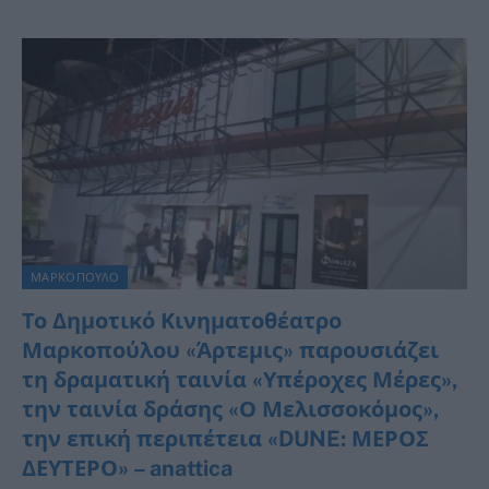
ΜΑΡΚΟΠΟΥΛΟ
Το Δημοτικό Κινηματοθέατρο
Μαρκοπούλου «Άρτεμις» παρουσιάζει
τη δραματική ταινία «Υπέροχες Μέρες»,
την ταινία δράσης «Ο Μελισσοκόμος»,
την επική περιπέτεια «DUNE: ΜΕΡΟΣ
ΔΕΥΤΕΡΟ» – anattica