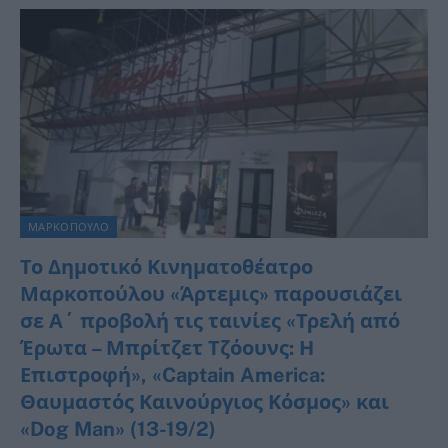
ΜΑΡΚΟΠΟΥΛΟ
Το Δημοτικό Κινηματοθέατρο
Μαρκοπούλου «Άρτεμις» παρουσιάζει
σε Α΄ προβολή τις ταινίες «Τρελή από
Έρωτα – Μπρίτζετ Τζόουνς: Η
Επιστροφή», «Captain America:
Θαυμαστός Καινούργιος Κόσμος» και
«Dog Man» (13-19/2)