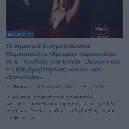
ΜΑΡΚΟΠΟΥΛΟ
Το Δημοτικό Κινηματοθέατρο
Μαρκοπούλου «Άρτεμις» παρουσιάζει
σε Α΄ προβολή την ταινία «Cleaner» και
τις ήδη βραβευμένες «Anora» και
«Κονκλάβιο»
Από
Newsroom
19 Φεβρουαρίου, 2025
ΜΑΡΚΟΠΟΥΛΟ
Το Δημοτικό Κινηματοθέατρο Μαρκοπούλου
«Άρτεμις» εξασφάλισε και παρουσιάζει σε Α΄ προβολή
την ταινία «Cleaner», μαζί με τις ήδη βραβευμένες και
υποψήφιες για…