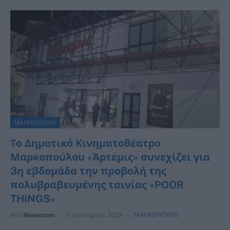
ΜΑΡΚΟΠΟΥΛΟ
Το Δημοτικό Κινηματοθέατρο
Μαρκοπούλου «Άρτεμις» συνεχίζει για
3η εβδομάδα την προβολή της
πολυβραβευμένης ταινίας «POOR
THINGS»
Από
Newsroom
11 Ιανουαρίου, 2024
ΜΑΡΚΟΠΟΥΛΟ