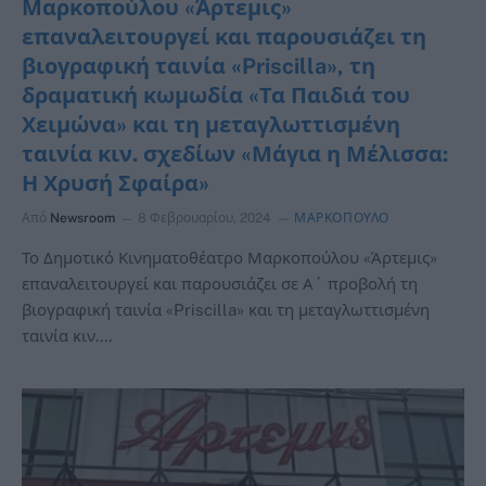
Μαρκοπούλου «Άρτεμις»
επαναλειτουργεί και παρουσιάζει τη
βιογραφική ταινία «Priscilla», τη
δραματική κωμωδία «Τα Παιδιά του
Χειμώνα» και τη μεταγλωττισμένη
ταινία κιν. σχεδίων «Μάγια η Μέλισσα:
Η Χρυσή Σφαίρα»
Από
Newsroom
8 Φεβρουαρίου, 2024
ΜΑΡΚΟΠΟΥΛΟ
Το Δημοτικό Κινηματοθέατρο Μαρκοπούλου «Άρτεμις»
επαναλειτουργεί και παρουσιάζει σε Α΄ προβολή τη
βιογραφική ταινία «Priscilla» και τη μεταγλωττισμένη
ταινία κιν.…