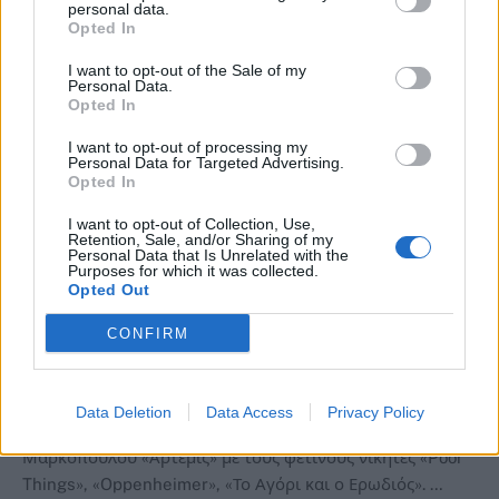
personal data.
Opted In
I want to opt-out of the Sale of my
Personal Data.
Opted In
I want to opt-out of processing my
Personal Data for Targeted Advertising.
Opted In
ΜΑΡΚΟΠΟΥΛΟ
I want to opt-out of Collection, Use,
Οσκαρική εβδομάδα στο Δημοτικό
Retention, Sale, and/or Sharing of my
Personal Data that Is Unrelated with the
Κινηματοθέατρο Μαρκοπούλου
Purposes for which it was collected.
«Άρτεμις» με τους φετινούς νικητές
Opted Out
«Poor Things», «Oppenheimer», «Το Αγόρι
CONFIRM
και ο Ερωδιός» – anattica
Από
Newsroom
13 Μαρτίου, 2024
ΜΑΡΚΟΠΟΥΛΟ
Data Deletion
Data Access
Privacy Policy
Οσκαρική εβδομάδα στο Δημοτικό Κινηματοθέατρο
Μαρκοπούλου «Άρτεμις» με τους φετινούς νικητές «Poor
Things», «Oppenheimer», «Το Αγόρι και ο Ερωδιός». …