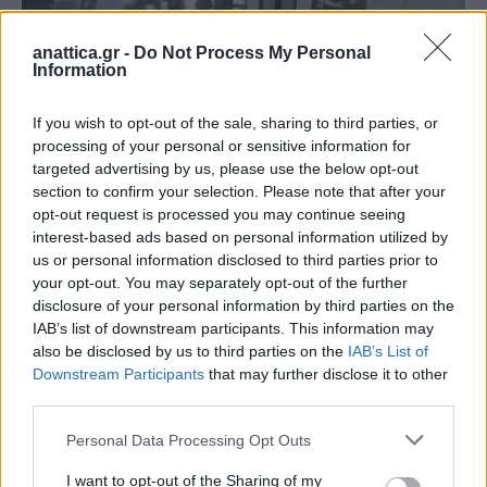
ΜΑΡΚΟΠΟΥΛΟ
anattica.gr -
Do Not Process My Personal
Information
Το Δημοτικό Κινηματοθέατρο
Μαρκοπούλου «Άρτεμις» παρουσιάζει
If you wish to opt-out of the sale, sharing to third parties, or
σε Α΄ προβολή τη μεταγλωττισμένη
processing of your personal or sensitive information for
ταινία κιν. σχεδίων KUNG FU PANDA 4,
targeted advertising by us, please use the below opt-out
section to confirm your selection. Please note that after your
τη βραβευμένη δραματική ταινία ΖΩΝΗ
opt-out request is processed you may continue seeing
ΕΝΔΙΑΦΕΡΟΝΤΟΣ και την ταινία τρόμου
interest-based ads based on personal information utilized by
ΑΣΠΙΛΗ
us or personal information disclosed to third parties prior to
your opt-out. You may separately opt-out of the further
Από
Newsroom
20 Μαρτίου, 2024
ΜΑΡΚΟΠΟΥΛΟ
disclosure of your personal information by third parties on the
IAB’s list of downstream participants. This information may
Το Δημοτικό Κινηματοθέατρο Μαρκοπούλου «Άρτεμις»
also be disclosed by us to third parties on the
IAB’s List of
παρουσιάζει σε Α΄ προβολή τη μεταγλωττισμένη ταινία
Downstream Participants
that may further disclose it to other
κιν. σχεδίων KUNG FU PANDA 4, τη βραβευμένη με…
third parties.
Personal Data Processing Opt Outs
I want to opt-out of the Sharing of my