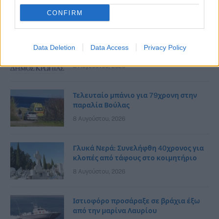
αστυνομικοί τραυματίστηκαν
CONFIRM
9 Αυγούστου, 2026
Αποχέτευση Αγίας Μαρίνας-
Data Deletion
Data Access
Privacy Policy
Αγ.Δημητρίου και Κιτσίου Κορωπίου
8 Αυγούστου, 2026
Τελευταίο μπάνιο για 79χρονη στην
παραλία Βούλας
8 Αυγούστου, 2026
Γλυκά Νερά: Συνελήφθη 40χρονος για
κλοπές από τάφους στο κοιμητήριο
8 Αυγούστου, 2026
Ιστιοφόρο προσάραξε σε βράχια έξω
από την μαρίνα Λαυρίου