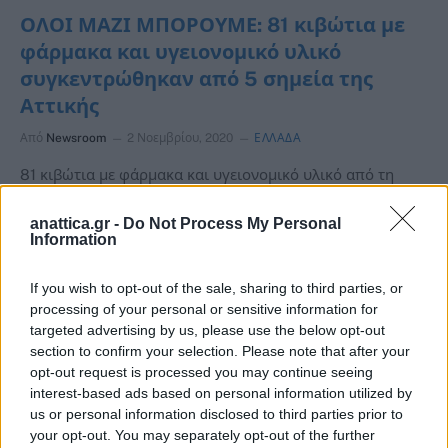
ΟΛΟΙ ΜΑΖΙ ΜΠΟΡΟΥΜΕ: 81 κιβώτια με
φάρμακα και υγειονομικό υλικό
συγκεντρώθηκαν από 5 σημεία της
Αττικής
Από
Newsroom
2 Νοεμβρίου, 2020
ΕΛΛΑΔΑ
81 κιβώτια με φάρμακα και υγειονομικό υλικό από τη
δράση του «Όλοι Μαζί Μπορούμε» το Σάββατο 31
Οκτωβρίου Με…
anattica.gr -
Do Not Process My Personal
Information
If you wish to opt-out of the sale, sharing to third parties, or
processing of your personal or sensitive information for
targeted advertising by us, please use the below opt-out
section to confirm your selection. Please note that after your
opt-out request is processed you may continue seeing
interest-based ads based on personal information utilized by
us or personal information disclosed to third parties prior to
your opt-out. You may separately opt-out of the further