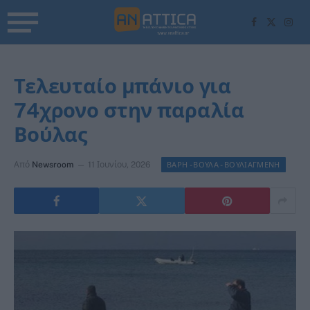
Facebook
X
Inst
(Twitter)
Τελευταίο μπάνιο για
74χρονο στην παραλία
Βούλας
Από
Newsroom
11 Ιουνίου, 2026
ΒΑΡΗ - ΒΟΥΛΑ - ΒΟΥΛΙΑΓΜΕΝΗ