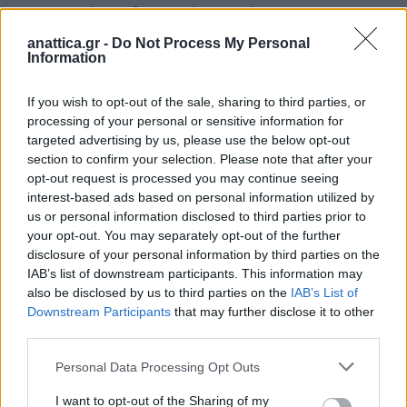
Σαρωνικού που διενεργεί προανάκριση,
παραγγέλθηκε η διενέργεια νεκροψίας – νεκροτομής
anattica.gr -
Do Not Process My Personal
Information
στο Εργαστήριο της Ιατροδικαστικής και
Τοξολογικής Ιατρικής Σχολής του Εθνικού
If you wish to opt-out of the sale, sharing to third parties, or
Καποδιστριακού Πανεπιστήμιου Αθηνών.
processing of your personal or sensitive information for
targeted advertising by us, please use the below opt-out
section to confirm your selection. Please note that after your
opt-out request is processed you may continue seeing
interest-based ads based on personal information utilized by
us or personal information disclosed to third parties prior to
your opt-out. You may separately opt-out of the further
disclosure of your personal information by third parties on the
IAB’s list of downstream participants. This information may
also be disclosed by us to third parties on the
IAB’s List of
Downstream Participants
that may further disclose it to other
third parties.
Personal Data Processing Opt Outs
I want to opt-out of the Sharing of my