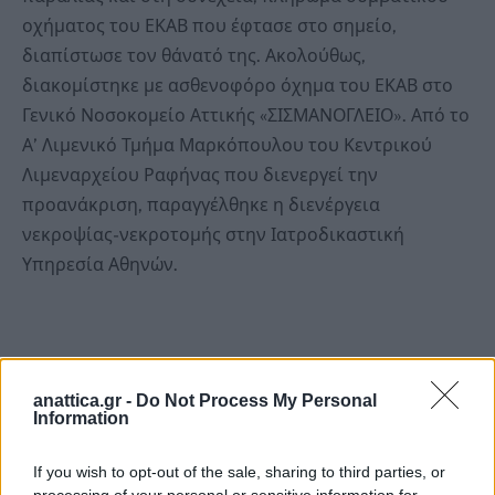
οχήματος του ΕΚΑΒ που έφτασε στο σημείο,
διαπίστωσε τον θάνατό της. Ακολούθως,
διακομίστηκε με ασθενοφόρο όχημα του ΕΚΑΒ στο
Γενικό Νοσοκομείο Αττικής «ΣΙΣΜΑΝΟΓΛΕΙΟ». Από το
Α’ Λιμενικό Τμήμα Μαρκόπουλου του Κεντρικού
Λιμεναρχείου Ραφήνας που διενεργεί την
προανάκριση, παραγγέλθηκε η διενέργεια
νεκροψίας-νεκροτομής στην Ιατροδικαστική
Υπηρεσία Αθηνών.
anattica.gr -
Do Not Process My Personal
Information
If you wish to opt-out of the sale, sharing to third parties, or
processing of your personal or sensitive information for