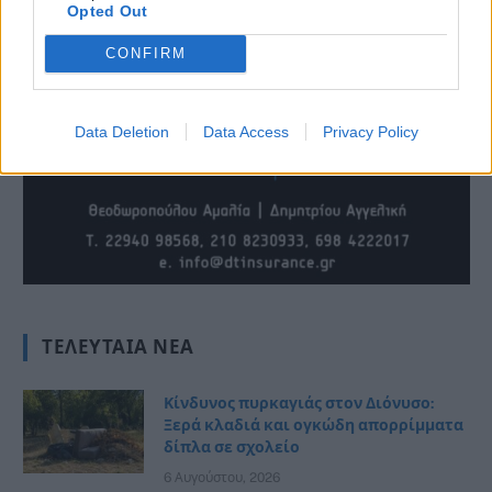
Opted Out
CONFIRM
Data Deletion
Data Access
Privacy Policy
ΤΕΛΕΥΤΑΊΑ ΝΈΑ
Κίνδυνος πυρκαγιάς στον Διόνυσο:
Ξερά κλαδιά και ογκώδη απορρίμματα
δίπλα σε σχολείο
6 Αυγούστου, 2026