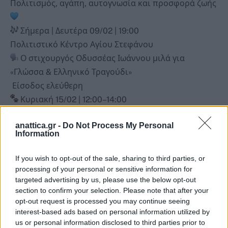
Πολιτισμός, αγάπη, αυτογνωσία και προσφορά ζωής
Σήμερα | Δευτέρα 09/02 | 19:00
Πολιτιστικό Κέντρο Αγίου Στεφάνου
Ο στιχουργός Οδυσσέας Ιωάννου μιλά για
«Γλώσσα & Ελληνικό Τραγούδι»
Είσοδος ελεύθερη
Κυριακή 15/02 | 12:00–14:00
Πολιτιστικό Κέντρο Άνοιξης
anattica.gr -
Do Not Process My Personal
Ημέρα Υιοθεσίας Αδέσποτων
Information
Μια αγκαλιά μπορεί να αλλάξει ζωές
Τρίτη 17/02
If you wish to opt-out of the sale, sharing to third parties, or
Βιωματικό εργαστήρι αυτογνωσίας
processing of your personal or sensitive information for
targeted advertising by us, please use the below opt-out
«Γιατί μένω εκεί που πονάω; Το Κυνήγι της
section to confirm your selection. Please note that after your
Δικαίωσης»
opt-out request is processed you may continue seeing
Σάββατο 28/02 | 09:30–13:30
interest-based ads based on personal information utilized by
us or personal information disclosed to third parties prior to
Πνευματικό Κέντρο Αγίου Στεφάνου