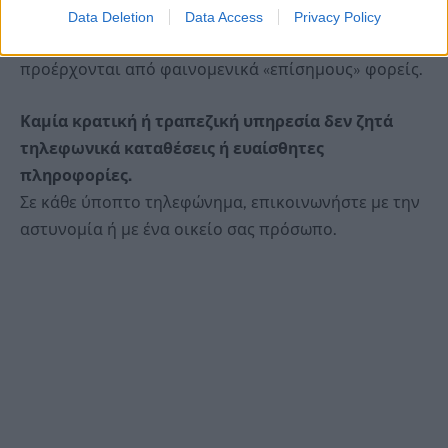
προσεκτικοί
σε τηλεφωνικές κλήσεις που ζητούν
Data Deletion
Data Access
Privacy Policy
χρήματα ή προσωπικά στοιχεία, ακόμα κι αν
προέρχονται από φαινομενικά «επίσημους» φορείς.
Καμία κρατική ή τραπεζική υπηρεσία δεν ζητά
τηλεφωνικά καταθέσεις ή ευαίσθητες
πληροφορίες.
Σε κάθε ύποπτο τηλεφώνημα, επικοινωνήστε με την
αστυνομία ή με ένα οικείο σας πρόσωπο.