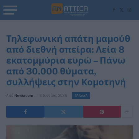
Facebook
X
Inst
(Twitter)
Τηλεφωνική απάτη μαμούθ
από διεθνή σπείρα: Λεία 8
εκατομμύρια ευρώ – Πάνω
από 30.000 θύματα,
συλλήψεις στην Κομοτηνή
Από
Newsroom
3 Ιουνίου, 2025
ΕΛΛΑΔΑ