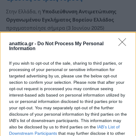
Στην Ελλάδα, η
Υποδιεύθυνση Αντιμετώπισης
Οργανωμένου Εγκλήματος Βορείου Ελλάδος
πραγματοποίησε σήμερα (3 Ιουνίου 2025)
συντονισμένες εφόδους
σε συνολικά
15 κατοικίες
anattica.gr -
Do Not Process My Personal
και χώρους σε
Θεσσαλονίκη, Ημαθία και Θράκη
.
Information
Κατά τη διάρκεια των επιχειρήσεων,
συνελήφθησαν
If you wish to opt-out of the sale, sharing to third parties, or
στην Κομοτηνή δύο Έλληνες
, ηλικίας
25 και 43
processing of your personal or sensitive information for
targeted advertising by us, please use the below opt-out
ετών
, εις βάρος των οποίων εκκρεμούσαν
διεθνή
section to confirm your selection. Please note that after your
εντάλματα σύλληψης
από τις γερμανικές Αρχές.
opt-out request is processed you may continue seeing
interest-based ads based on personal information utilized by
Οι συλληφθέντες θα οδηγηθούν στην
Εισαγγελία
us or personal information disclosed to third parties prior to
your opt-out. You may separately opt-out of the further
Εφετών Κομοτηνής
, όπου και θα δρομολογηθούν οι
disclosure of your personal information by third parties on the
διαδικασίες για την
έκδοσή τους στη Γερμανία
.
IAB’s list of downstream participants. This information may
also be disclosed by us to third parties on the
IAB’s List of
Downstream Participants
that may further disclose it to other