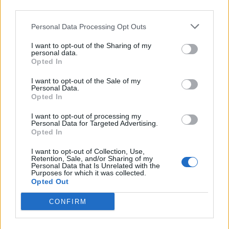
third parties.
Διεθνείς διαστάσεις και συνεργασία
Personal Data Processing Opt Outs
I want to opt-out of the Sharing of my
Η απάτη δεν περιορίστηκε στην Ελλάδα και τη
personal data.
Γερμανία. Παράλληλες
έρευνες και επιχειρήσεις
Opted In
διεξάγονται σε
Αυστρία, Τσεχία και Σλοβακία
, όπου
I want to opt-out of the Sale of my
εντοπίστηκαν διαμερίσματα-ορμητήρια της
Personal Data.
Opted In
σπείρας. Οι Αρχές προχώρησαν σε
κατασχέσεις
ψηφιακών στοιχείων
, έγγραφων και άλλων
I want to opt-out of processing my
Personal Data for Targeted Advertising.
πειστηρίων.
Opted In
I want to opt-out of Collection, Use,
Retention, Sale, and/or Sharing of my
Personal Data that Is Unrelated with the
Purposes for which it was collected.
Opted Out
Τι να προσέχουν οι πολίτες
CONFIRM
Η ΕΛ.ΑΣ. καλεί ιδιαίτερα τους
ηλικιωμένους
αλλά
και τους οικείους τους να είναι
ιδιαίτερα