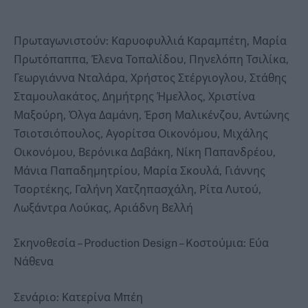
Πρωταγωνιστούν: Καρυοφυλλιά Καραμπέτη, Μαρία
Πρωτόπαππα, Έλενα Τοπαλίδου, Πηνελόπη Τσιλίκα,
Γεωργιάννα Νταλάρα, Χρήστος Στέργιογλου, Στάθης
Σταμουλακάτος, Δημήτρης Ήμελλος, Χριστίνα
Μαξούρη, Όλγα Δαμάνη, Έρση Μαλικένζου, Αντώνης
Τσιοτσιόπουλος, Αγορίτσα Οικονόμου, Μιχάλης
Οικονόμου, Βερόνικα Δαβάκη, Νίκη Παπανδρέου,
Μάνια Παπαδημητρίου, Μαρία Σκουλά, Γιάννης
Τσορτέκης, Γαλήνη Χατζηπασχάλη, Ρίτα Λυτού,
Λωξάντρα Λούκας, Αριάδνη Βελλή
Σκηνοθεσία – Production Design – Koστούμια: Εύα
Νάθενα
Σενάριο: Κατερίνα Μπέη