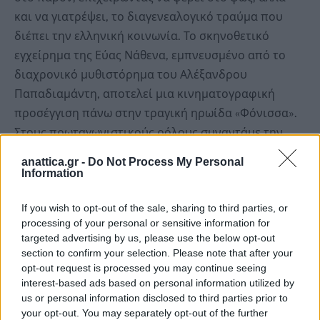
και να γιατρέψει, το διαγενεαλογικό τραύμα που
διέπει την ελληνική κοινωνία. Το σκηνοθετικό
εγχείρημα της Εύας Νάθενα, εμπνευσμένο από το
διαχρονικό μυθιστόρημα του Αλέξανδρου
Παπαδιαμάντη, αποτελεί μια κινηματογραφική
προσέγγιση πάνω στην τραγική ηρωίδα «Φόνισσα».
Στους πρωταγωνιστικούς ρόλους συναντάμε την
Καρυοφυλλιά Καραμπέτη και τη Μαρία
anattica.gr -
Do Not Process My Personal
Πρωτόπαππα. Η Έλενα Τοπαλίδου, η Πηνελόπη
Information
Τσιλίκα, η Γεωργιάννα Νταλάρα, η Νίκη
If you wish to opt-out of the sale, sharing to third parties, or
Παπανδρέου, ο Χρήστος Στέργιογλου, ο Στάθης
processing of your personal or sensitive information for
Σταμουλακάτος και ο Δημήτρης Ήμελλος
targeted advertising by us, please use the below opt-out
απαρτίζουν το cast της ταινίας.
section to confirm your selection. Please note that after your
opt-out request is processed you may continue seeing
interest-based ads based on personal information utilized by
us or personal information disclosed to third parties prior to
your opt-out. You may separately opt-out of the further