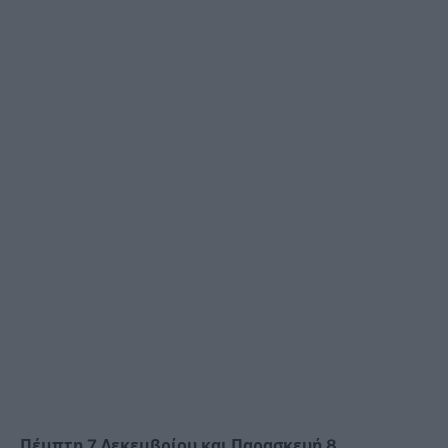
Πέμπτη 7 Δεκεμβρίου και Παρασκευή 8