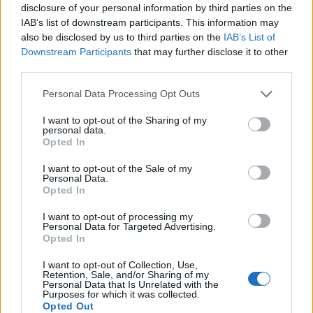
Σε ένα δυστοπικό νησί της Ελλάδας, γύρω στο 1900,
disclosure of your personal information by third parties on the
η Χαδούλα, χήρα Ιωάννου Φράγκου, είναι μια
IAB’s list of downstream participants. This information may
also be disclosed by us to third parties on the
IAB’s List of
γυναίκα που έχει μάθει να επιβιώνει στην
Downstream Participants
that may further disclose it to other
πατριαρχική κοινωνία, υπηρετώντας αυτό που της
third parties.
πέρασε η μητέρα της – μια σκυτάλη δύσκολη, που
Personal Data Processing Opt Outs
διαιωνίζει την υποτίμηση και την κατώτερη μοίρα
της γυναίκας.
I want to opt-out of the Sharing of my
personal data.
Opted In
I want to opt-out of the Sale of my
Personal Data.
Η Χαδούλα επαναστατεί μέσα της και αυτό δεν θα
Opted In
αργήσει να συμβεί και προς τα έξω. Τα μικρά
I want to opt-out of processing my
κορίτσια του νησιού, γίνονται θύματα του
Personal Data for Targeted Advertising.
Opted In
ξεσπάσματός της. Αφαιρώντας τους τη ζωή, η ίδια
νιώθει, ότι τα απαλλάσσει από το κοινωνικό φορτίο,
I want to opt-out of Collection, Use,
Retention, Sale, and/or Sharing of my
που η ύπαρξή τους επιφέρει. Οι πράξεις της κάποια
Personal Data that Is Unrelated with the
Purposes for which it was collected.
στιγμή αυτονομούνται και τη φέρνουν αντιμέτωπη
Opted Out