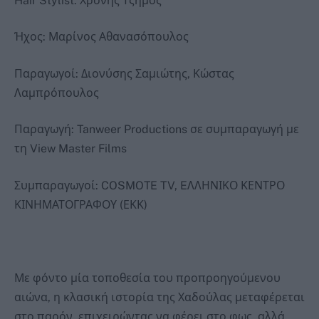
Hair Stylist: Χρόνης Τζήμος
Ήχος: Μαρίνος Αθανασόπουλος
Παραγωγοί: Διονύσης Σαμιώτης, Κώστας
Λαμπρόπουλος
Παραγωγή: Tanweer Productions σε συμπαραγωγή με
τη View Master Films
Συμπαραγωγοί: COSMOTE TV, EΛΛΗΝΙΚΟ ΚΕΝΤΡΟ
ΚΙΝΗΜΑΤΟΓΡΑΦΟΥ (ΕΚΚ)
Με φόντο μία τοποθεσία του προπροηγούμενου
αιώνα, η κλασική ιστορία της Χαδούλας μεταφέρεται
στο παρόν, επιχειρώντας να φέρει στο φως, αλλά