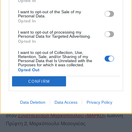
Opted In
το εξωτερικό, καθώς και δράσεις αφιερωμένες στην
I want to opt-out of the Sale of my
τοπική γαστρονομική παράδοση και δημιουργία.
Personal Data.
Opted In
Η δεύτερη ημέρα της εκδήλωσης θα φιλοξενήσει
I want to opt-out of processing my
Personal Data for Targeted Advertising.
μαγειρικές επιδείξεις, γευσιγνωσίες, θεματικά
Opted In
workshops και παρουσιάσεις τοπικών προϊόντων,
I want to opt-out of Collection, Use,
προσφέροντας στο κοινό μια ολοκληρωμένη
Retention, Sale, and/or Sharing of my
Personal Data that Is Unrelated with the
εμπειρία γεύσης.
Purposes for which it was collected.
Opted Out
Μέγας Χορηγός της διοργάνωσης είναι η εταιρεία
CONFIRM
Βαρανάκης – Μηχανήματα Επαγγελματικής Κουζίνας.
Φεστιβάλ Γαστρονομικών Εμπειριών Δήμου
Data Deletion
Data Access
Privacy Policy
Μαρκοπούλου Μεσογαίας 2026
στον
Συνεταιρισμό Μαρκοπούλου «ΜΑΡΚΟ»
Ιωάννη
Πρίφτη 2, Μαρκόπουλο Μεσογαίας