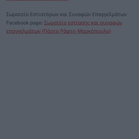
Σωματείο Εστιατόρων και Συναφών Επαγγελμάτων
Facebook page:
Σωματείο εστίασης και συναφών
επαγγελμάτων (Πόρτο Ράφτη-Μαρκόπουλο)