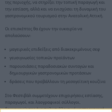
της περιοχής, να στηρίξει την τοπική παραγωγή και
την εστίαση, αλλά και να ενισχύσει τη δυναμική του
γαστρονομικού τουρισμού στην Ανατολική Αττική.
Οι επισκέπτες θα έχουν την ευκαιρία να
απολαύσουν:
μαγειρικές επιδείξεις από διακεκριμένους σεφ
γευσιγνωσίες τοπικών προϊόντων
παρουσιάσεις παραδοσιακών συνταγών και
δημιουργικών γαστρονομικών προτάσεων
δράσεις που προβάλλουν τη μεσογείτικη κουζίνα
Στο Φεστιβάλ συμμετέχουν επιχειρήσεις εστίασης,
παραγωγοί, και λαογραφικοί σύλλογοι,
δημιουργώντας ένα πολυσυλλεκτικό γαστρονομικό