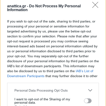
γεγονός, που ενώνει την παράδοση με τη σύγχρονη
anattica.gr -
Do Not Process My Personal
Information
δημιουργία.
If you wish to opt-out of the sale, sharing to third parties, or
Το «Φεστιβάλ Γαστρονομικών Εμπειριών Δήμου
processing of your personal or sensitive information for
Μαρκοπούλου 2026» αποτελεί μια ανοιχτή
targeted advertising by us, please use the below opt-out
πρόσκληση προς κατοίκους και επισκέπτες να
section to confirm your selection. Please note that after your
γνωρίσουν από κοντά τις γεύσεις, τους ανθρώπους
opt-out request is processed you may continue seeing
interest-based ads based on personal information utilized by
και την ταυτότητα των Μεσογείων, μέσα από ένα
us or personal information disclosed to third parties prior to
ξεχωριστό γαστρονομικό ταξίδι, που τοποθετεί να
your opt-out. You may separately opt-out of the further
μοναδικά προϊόντας της περιοχής μας, στη
disclosure of your personal information by third parties on the
IAB’s list of downstream participants. This information may
σύγχρονη κουζίνα.
also be disclosed by us to third parties on the
IAB’s List of
Downstream Participants
that may further disclose it to other
Η πρώτη μέρα και έναρξη του Φεστιβάλ, θα
third parties.
φιλοξενήσει μια πρωτότυπη γιορτή με
Personal Data Processing Opt Outs
γαστρονομικές επιδείξεις, τιμητικές βραβεύσεις
επαγγελματιών που κατάγονται από τον Δήμο
I want to opt-out of the Sharing of my
personal data.
Μαρκοπούλου και έχουν διακριθεί στην Ελλάδα και